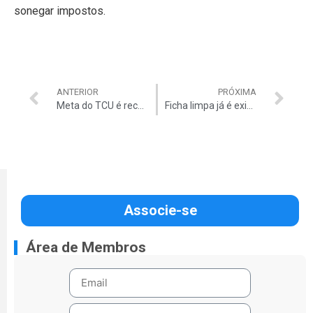
sonegar impostos.
ANTERIOR
PRÓXIMA
Meta do TCU é recuperar 25% até 2015
Ficha limpa já é exigida em quatro estados e dez cidades
Associe-se
Área de Membros