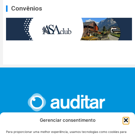
Convênios
Gerenciar consentimento
União dos Auditores Federais de Controle Externo -
Para proporcionar uma melhor experiência, usamos tecnologias como cookies para