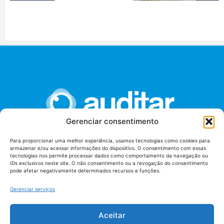
Gerenciar consentimento
Para proporcionar uma melhor experiência, usamos tecnologias como cookies para
armazenar e/ou acessar informações do dispositivo. O consentimento com essas
União dos Auditores Federais de Controle Externo -
tecnologias nos permite processar dados como comportamento da navegação ou
AUDITAR
IDs exclusivos neste site. O não consentimento ou a revogação do consentimento
pode afetar negativamente determinados recursos e funções.
Setor de Administração Federal Sul (SAF/Sul), Qd. 04, Lt. 01
Edifício Anexo II
Gerenciar serviços
Tribunal de Contas da União (TCU), Subsolo, Sala S04
Telefone: (61)3527-7292
Aceitar
Política de