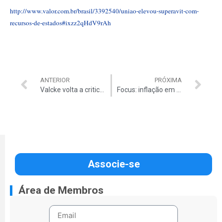
http://www.valor.com.br/brasil/3392540/uniao-elevou-superavit-com-
recursos-de-estados#ixzz2qHdV9rAh
ANTERIOR
PRÓXIMA
Valcke volta a criticar ritmo das obras da Copa
Focus: inflação em alta e SELIC sobe dia 15
Associe-se
Área de Membros