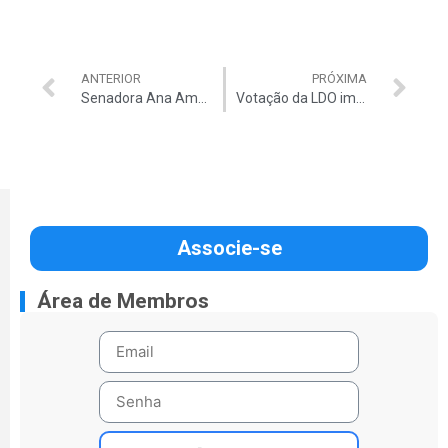
ANTERIOR
PRÓXIMA
Senadora Ana Amélia destaca posição contrária a iniciativas que inibem trabalho dos Auditores do TCU
Votação da LDO iminente: emenda Collor pode ser incluída
Associe-se
Área de Membros