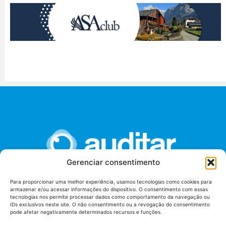
Gerenciar consentimento
Para proporcionar uma melhor experiência, usamos tecnologias como cookies para
armazenar e/ou acessar informações do dispositivo. O consentimento com essas
União dos Auditores Federais de Controle Externo -
tecnologias nos permite processar dados como comportamento da navegação ou
AUDITAR
IDs exclusivos neste site. O não consentimento ou a revogação do consentimento
pode afetar negativamente determinados recursos e funções.
Setor de Administração Federal Sul (SAF/Sul), Qd. 04, Lt. 01
Edifício Anexo II