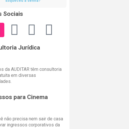
Esqueceu a senha?
 Sociais
ltoria Jurídica
s da AUDITAR têm consultoria
ratuita em diversas
dades.
ssos para Cinema
cê não precisa nem sair de casa
rar ingressos corporativos da