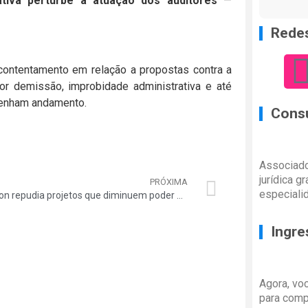
ativa perturbe a atuação dos auditores
—
Redes
contentamento em relação a propostas contra a
or demissão, improbidade administrativa e até
 tenham andamento.
Consu
Associado
jurídica g
PRÓXIMA
especiali
Unacon repudia projetos que diminuem poder de fiscalização do TCU
Ingre
Agora, vo
para comp