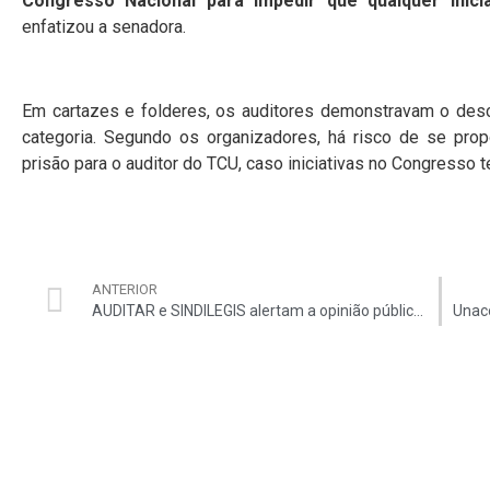
Congresso Nacional para impedir que qualquer inici
enfatizou a senadora.
Em cartazes e folderes, os auditores demonstravam o des
categoria. Segundo os organizadores, há risco de se prop
prisão para o auditor do TCU, caso iniciativas no Congresso
ANTERIOR
AUDITAR e SINDILEGIS alertam a opinião pública em campanha de mídia