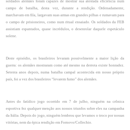
soldados alemães foram capazes de mostrar sua atestada eficiência num
campo de batalha, desta vez, durante a rendição. Ordenadamente,
marchavam em fila, largavam suas armas em grandes pilhas e rumavam para
o campo de prisioneiros, como num ritual ensaiado. Os soldados da FEB
assistiam espantados, quase incrédulos, o desenrolar daquele espetáculo
solene.
Deste episódio, os brasileiros levaram possivelmente a maior lição da
guerra: os alemães mostraram como até mesmo na derrota existe honradez.
Setenta anos depois, numa batalha campal acontecida em nosso próprio
país, foi a vez dos brasileiros “levarem fumo” dos alemães.
Antes do fatídico jogo ocorrido em 7 de julho, ninguém na crônica
esportiva fez qualquer menção aos nossos triunfos sobre eles na campanha
da Itália. Depois do jogo, ninguém lembrou que levamos o troco por nossas
vitórias, nem da épica rendição em Fornovo/Collechio.