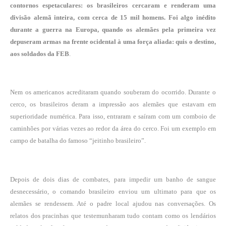
contornos espetaculares: os brasileiros cercaram e renderam uma
divisão alemã inteira, com cerca de 15 mil homens. Foi algo inédito
durante a guerra na Europa, quando os alemães pela primeira vez
depuseram armas na frente ocidental à uma força aliada: quis o destino,
aos soldados da FEB
.
Nem os americanos acreditaram quando souberam do ocorrido. Durante o
cerco, os brasileiros deram a impressão aos alemães que estavam em
superioridade numérica. Para isso, entraram e saíram com um comboio de
caminhões por várias vezes ao redor da área do cerco. Foi um exemplo em
campo de batalha do famoso “jeitinho brasileiro”.
Depois de dois dias de combates, para impedir um banho de sangue
desnecessário, o comando brasileiro enviou um ultimato para que os
alemães se rendessem. Até o padre local ajudou nas conversações. Os
relatos dos pracinhas que testemunharam tudo contam como os lendários