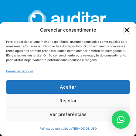
Gerenciar consentimento
Para proporcionar uma melhor experiência, usamos tecnologias como cookies para
armazenar e/ou acessar informações do dispositivo. O consentimento com essas
União dos Auditores Federais de Controle Externo -
tecnologias nos permite processar dados como comportamento da navegação ou
AUDITAR
IDs exclusivos neste site. O não consentimento ou a revogação do consentimento
pode afetar negativamente determinados recursos e funções.
Setor de Administração Federal Sul (SAF/Sul), Qd. 04, Lt. 01
Edifício Anexo II
Gerenciar serviços
Tribunal de Contas da União (TCU), Subsolo, Sala S04
Telefone: (61)3527-7292
Aceitar
Política de
Termos de uso
privacidade
Rejeitar
Ver preferências
Política de privacidade
TERMOS DE USO
AUDITAR todos os direitos reservados - 2026 |
Fábrica de Código