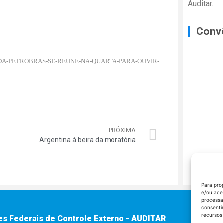
Auditar.
Conv
-CPMI-DA-PETROBRAS-SE-REUNE-NA-QUARTA-PARA-OUVIR-
PRÓXIMA
Argentina à beira da moratória
Para pro
e/ou ace
processa
consenti
recursos
es Federais de Controle Externo - AUDITAR