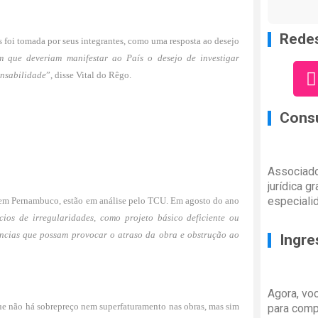
Redes
s foi tomada por seus integrantes, como uma resposta ao desejo
 que deveriam manifestar ao País o desejo de investigar
onsabilidade
”, disse Vital do Rêgo.
Consu
Associado
jurídica g
especiali
 em Pernambuco, estão em análise pelo TCU. Em agosto do ano
ícios de irregularidades, como projeto básico deficiente ou
ências que possam provocar o atraso da obra e obstrução ao
Ingre
Agora, vo
e não há sobrepreço nem superfaturamento nas obras, mas sim
para comp