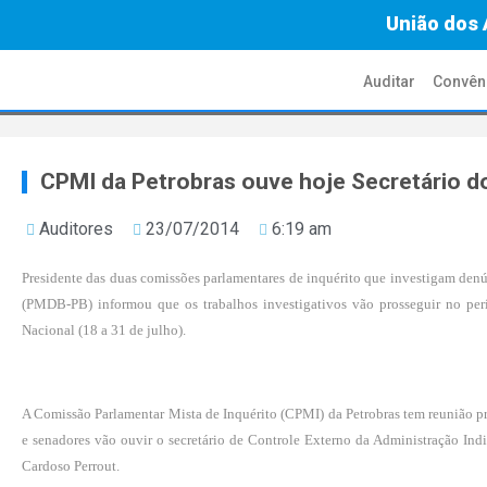
União dos 
Auditar
Convên
CPMI da Petrobras ouve hoje Secretário d
Auditores
23/07/2014
6:19 am
Presidente das duas comissões parlamentares de inquérito que investigam denún
(PMDB-PB) informou que os trabalhos investigativos vão prosseguir no per
Nacional (18 a 31 de julho).
A Comissão Parlamentar Mista de Inquérito (
CPMI
) da Petrobras tem reunião pr
e senadores vão ouvir o secretário de Controle Externo da Administração In
Cardoso Perrout.