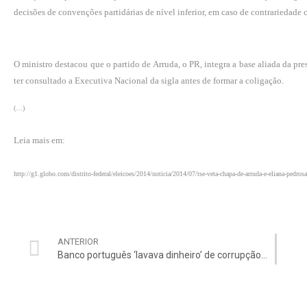
decisões de convenções partidárias de nível inferior, em caso de contrariedade 
O ministro destacou que o partido de Arruda, o PR, integra a base aliada da pre
ter consultado a Executiva Nacional da sigla antes de formar a coligação.
(…)
Leia mais em:
http://g1.globo.com/distrito-federal/eleicoes/2014/noticia/2014/07/tse-veta-chapa-de-arruda-e-eliana-pedro
ANTERIOR
Banco português ‘lavava dinheiro’ de corrupção no Brasil