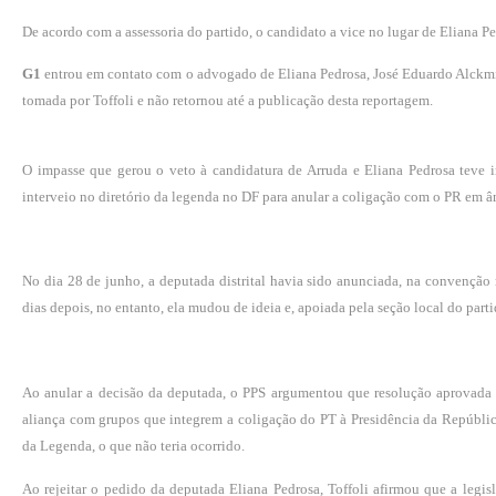
De acordo com a assessoria do partido, o candidato a vice no lugar de Eliana P
G1
entrou em contato com o advogado de Eliana Pedrosa, José Eduardo Alckmin.
tomada por Toffoli e não retornou até a publicação desta reportagem.
O impasse que gerou o veto à candidatura de Arruda e Eliana Pedrosa teve i
interveio no diretório da legenda no DF para anular a coligação com o PR em â
No dia 28 de junho, a deputada distrital havia sido anunciada, na convenção
dias depois, no entanto, ela mudou de ideia e, apoiada pela seção local do par
Ao
anular a decisão da deputada
, o PPS argumentou que resolução aprovada p
aliança com grupos que integrem a coligação do PT à Presidência da Repúbli
da Legenda, o que não teria ocorrido.
Ao rejeitar o pedido da deputada Eliana Pedrosa, Toffoli afirmou que a legisl