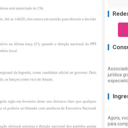
edrosa será anunciado às 15h.
Redes
 Até as 14h20, eles estava em reunião para discutir a decisão
nício na última terça (1º), quando a direção nacional do PPS
Consu
mbito local.
Associado
 regional da legenda, como
candidata oficial ao governo
. Dois
jurídica g
tido, se lançou como
vice de Arruda
.
especiali
Ingre
ela sigla em fevereiro deste ano deixava claro que qualquer
ca só poderia ser firmada com anuência da Executiva Nacional
Agora, vo
para comp
ação eleitoral autoriza à direção nacional dos partidos anular