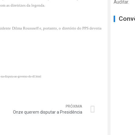
Auditar.
com as diretrizes da legenda.
Conv
sidente Dilma Roussseff e, portanto, o diretório do PPS deveria
sa-na-disputa-ao-governo-do-df.html
PRÓXIMA
Onze querem disputar a Presidência