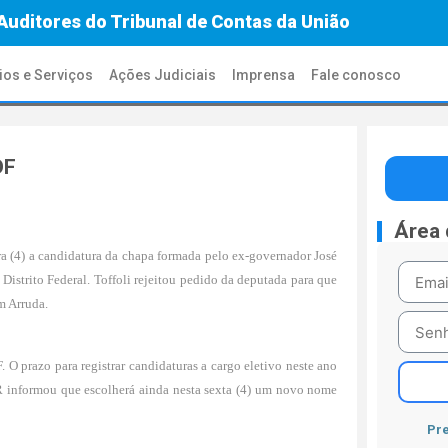
Auditores do Tribunal de Contas da União
ios e Serviços
Ações Judiciais
Imprensa
Fale conosco
DF
Área
ra (4) a candidatura da
chapa formada pelo ex-governador José
Distrito Federal. Toffoli rejeitou pedido da deputada para que
m Arruda.
 O prazo para registrar candidaturas a cargo eletivo neste ano
PR informou que escolherá ainda nesta sexta (4) um novo nome
Pre