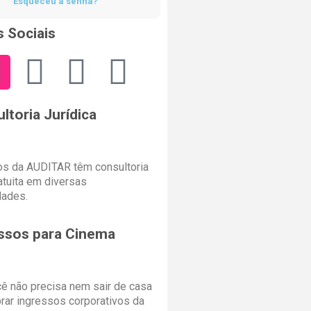
Esqueceu a senha?
 Sociais
ltoria Jurídica
s da AUDITAR têm consultoria
ratuita em diversas
dades.
ssos para Cinema
cê não precisa nem sair de casa
rar ingressos corporativos da