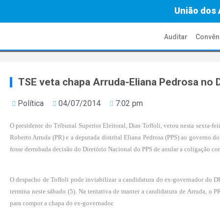
União dos 
Auditar
Convên
TSE veta chapa Arruda-Eliana Pedrosa no 
Política
04/07/2014
7:02 pm
O presidente do Tribunal Superior Eleitoral, Dias Toffoli, vetou nesta sexta-fei
Roberto Arruda
(PR) e a deputada distrital Eliana Pedrosa (PPS) ao governo do 
fosse derrubada decisão do Diretório Nacional do PPS de anular a coligação co
O despacho de Toffoli pode inviabilizar a candidatura do ex-governador do DF.
termina neste sábado (5). Na tentativa de manter a candidatura de Arruda, o 
para compor a chapa do ex-governador.