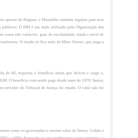
te apenas de Alagoas, o Maranhão mantém regalias para seus
s públicos. O IDH é um dado utilizado pela Organização das
 conta três variáveis: grau de escolaridade, renda e nível de
ensalmente. O estado só fica atrás do Mato Grosso, que paga a
a de 60, requereu o benefício assim que deixou o cargo e,
9,68. O benefício vem sendo pago desde maio de 1970. Sarney
-servidor do Tribunal de Justiça do estado. O valor não foi
mente como ex-governador o mesmo valor de Sarney. Lobão é
 1991 e 1994. Somando-se aos rendimentos como ministro, o