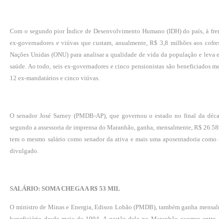
Com o segundo pior Índice de Desenvolvimento Humano (IDH) do país, à fren
ex-governadores e viúvas que custam, anualmente, R$ 3,8 milhões aos cofre
Nações Unidas (ONU) para analisar a qualidade de vida da população e leva em
saúde. Ao todo, seis ex-governadores e cinco pensionistas são beneficiados m
12 ex-mandatários e cinco viúvas.
O senador José Sarney (PMDB-AP), que governou o estado no final da décad
segundo a assessoria de imprensa do Maranhão, ganha, mensalmente, R$ 26.58
tem o mesmo salário como senador da ativa e mais uma aposentadoria como ex
divulgado.
SALÁRIO: SOMA CHEGA A R$ 53 MIL
O ministro de Minas e Energia, Edison Lobão (PMDB), também ganha mensal
beneficiário desde maio de 1994. A gestão dele no Maranhão ocorreu entre