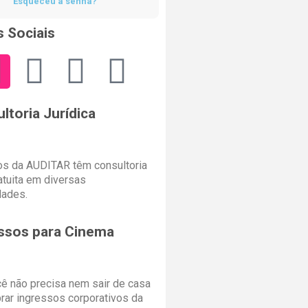
Esqueceu a senha?
 Sociais
ltoria Jurídica
s da AUDITAR têm consultoria
ratuita em diversas
dades.
ssos para Cinema
cê não precisa nem sair de casa
rar ingressos corporativos da