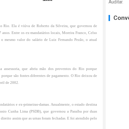
Auditar.
Conv
do Rio. Ela é viúva de Roberto da Silveira, que governou de
 anos. Entre os ex-mandatários locais, Moreira Franco, Celso
, o mesmo valor do salário de Luiz Fernando Pezão, o atual
 da assessoria, que abriu mão dos proventos do Rio porque
rio porque são fontes diferentes de pagamento. O Rio deixou de
bril de 2002.
ndatários e ex-primeiras-damas. Anualmente, o estado destina
Cássio Cunha Lima (PSDB), que governou a Paraíba por duas
direito assim que as urnas foram fechadas. E foi atendido pelo