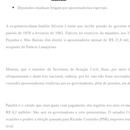
Deputados estaduais brigam por aposentadorias especiais
A ex-primeira-dama Ismélia Silveira é outra que recebe pensão do governo 
janeiro de 1959 a fevereiro de 1961. Faleceu no exercício do mandato, aos 37
Peçanha e Nilo Batista têm direito à aposentadoria mensal de R$ 21,8 mil
ocupante do Palácio Laranjeiras.
Moreira, que é ministro da Secretaria de Aviação Civil, disse, por meio
ultrapassariam o abate teto nacional, embora, por lei, isso não fosse necessá
conceder aposentadorias vitalícias aos ex-governadores, além de pensões, em a
Paraíba é o estado que mais gasta com pagamento das regalias aos seus ex-ma
R$ 4,2 milhões. São seis ex-governadores e oito pensionistas. O senador 
ocasiões e perdeu a eleição passada para Ricardo Coutinho (PSB), requereu seu 
rival.