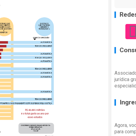
s
Redes
Consu
Associado
jurídica g
especiali
Ingre
Agora, vo
para comp