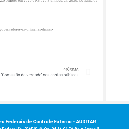
72,6 bilhões em 2020 e R$ 520,8 bilhões, em 2030. Os números
-governadores-ex-primeiras-damas-
PRÓXIMA
‘Comissão da verdade’ nas contas públicas
es Federais de Controle Externo - AUDITAR