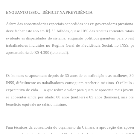
ENQUANTO ISSO… DÉFICIT NA PREVIDÊNCIA
A farra das aposentadorias especiais concedidas aos ex-governadores pressiona 
deve fechar este ano em R$ 53 bilhões, quase 10% das receitas correntes totai
evidente as disparidades do sistema: enquanto políticos garantem para o res
trabalhadores incluídos no Regime Geral de Previdência Social, no INSS, pre
aposentadoria de R$ 4.390 (teto atual).
Os homens se aposentam depois de 35 anos de contribuição e as mulheres, 30 
INSS, dificilmente os trabalhadores conseguem receber o máximo. O cálculo é
expectativa de vida — o que reduz o valor para quem se aposenta mais jovem
se aposentar ainda por idade: 60 anos (mulher) e 65 anos (homens), mas p
benefício equivale ao salário mínimo.
Para técnicos da consultoria do orçamento da Câmara, a aprovação das aposent