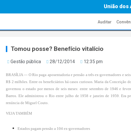
União dos 
Auditar
Convên
Tomou posse? Benefício vitalício
Gestão pública
28/12/2014
12:35 pm
BRASÍLIA — O Rio paga aposentadoria e pensão a três ex-governadores e seis
R$ 2 milhões. Entre os beneficiários há casos curiosos. Maria da Conceição d
governou o estado por menos de seis meses: entre setembro de 1946 e feve
Barros. Ele administrou o Rio entre julho de 1958 e janeiro de 1959. Era p
renúncia de Miguel Couto.
VEJA TAMBÉM
Estados pagam pensão a 104 ex-governadores