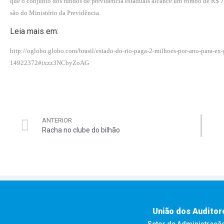
que o conjunto dos fundos de previdência estaduais alcance um rombo de R$ 
são do Ministério da Previdência.
Leia mais em:
http://oglobo.globo.com/brasil/estado-do-rio-paga-2-milhoes-por-ano-para-ex
14922372#ixzz3NCbyZoAG
ANTERIOR
Racha no clube do bilhão
União dos Auditor