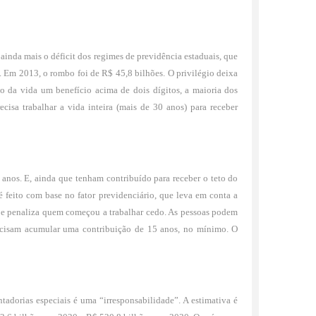
ainda mais o déficit dos regimes de previdência estaduais, que
s. Em 2013, o rombo foi de R$ 45,8 bilhões. O privilégio deixa
to da vida um benefício acima de dois dígitos, a maioria dos
cisa trabalhar a vida inteira (mais de 30 anos) para receber
anos. E, ainda que tenham contribuído para receber o teto do
 feito com base no fator previdenciário, que leva em conta a
 e penaliza quem começou a trabalhar cedo. As pessoas podem
recisam acumular uma contribuição de 15 anos, no mínimo. O
adorias especiais é uma “irresponsabilidade”. A estimativa é