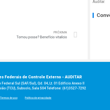
Auditar.
Conv
PRÓXIMA
Tomou posse? Benefício vitalício
es Federais de Controle Externo - AUDITAR
ederal Sul (SAF/Sul), Qd. 04, Lt. 01 Edifício Anexo II
nião (TCU), Subsolo, Sala S04 Telefone: (61)3527-7292
Termos de uso
Política de privacidade