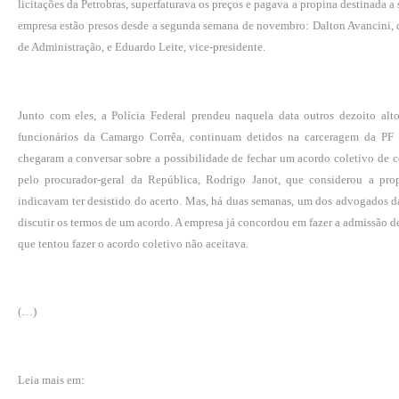
licitações da Petrobras, superfaturava os preços e pagava a propina destinada a 
empresa estão presos desde a segunda semana de novembro: Dalton Avancini, di
de Administração, e Eduardo Leite, vice-presidente.
Junto com eles, a Polícia Federal prendeu naquela data outros dezoito alt
funcionários da Camargo Corrêa, continuam detidos na carceragem da PF e
chegaram a conversar sobre a possibilidade de fechar um acordo coletivo de c
pelo procurador-geral da República, Rodrigo Janot, que considerou a pro
indicavam ter desistido do acerto. Mas, há duas semanas, um dos advogados d
discutir os termos de um acordo. A empresa já concordou em fazer a admissão d
que tentou fazer o acordo coletivo não aceitava.
(…)
Leia mais em: