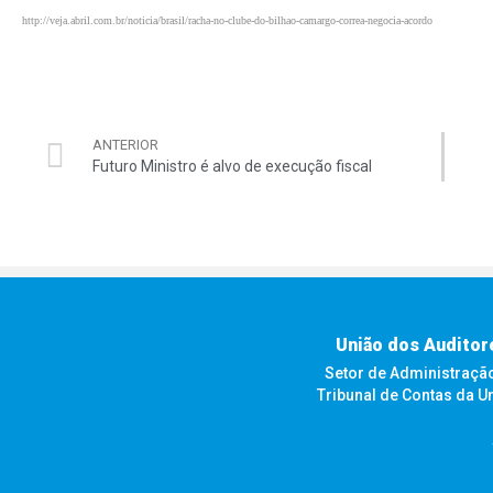
http://veja.abril.com.br/noticia/brasil/racha-no-clube-do-bilhao-camargo-correa-negocia-acordo
ANTERIOR
Futuro Ministro é alvo de execução fiscal
União dos Auditor
Setor de Administração F
Tribunal de Contas da U