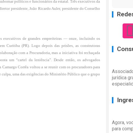
subornar políticos e funcionários da estatal. Três executivos da
retor ­presidente, João Ricardo Auler, presidente do Conselho
Redes
os executivos de grandes empreiteiras — onze, incluindo os
m Curitiba (PR). Logo depois das prisões, as construtoras
Consu
olaboração com a Procuradoria, mas a iniciativa foi rechaçada
posta um “cartel da leniência”. Desde então, os advogados
a Camargo Corrêa voltou a se reunir com os procuradores para
Associado
e culpa, uma das exigências do Ministério Público que o grupo
jurídica g
especiali
Ingre
Agora, vo
para comp