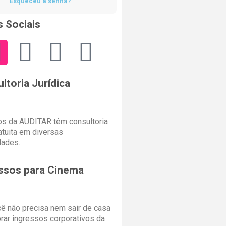
Esqueceu a senha?
 Sociais
ltoria Jurídica
s da AUDITAR têm consultoria
ratuita em diversas
dades.
ssos para Cinema
cê não precisa nem sair de casa
rar ingressos corporativos da