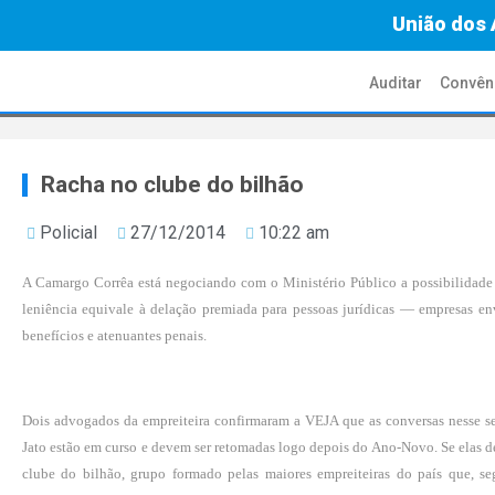
União dos 
Auditar
Convên
Racha no clube do bilhão
Policial
27/12/2014
10:22 am
A Camargo Corrêa está negociando com o Ministério Público a possibilidade 
leniência equivale à delação premiada para pessoas jurídicas — empresas e
benefícios e atenuantes penais.
Dois advogados da empreiteira confirmaram a VEJA que as conversas nesse s
Jato estão em curso e devem ser retomadas logo depois do Ano-No­vo. Se elas d
clube do bilhão, grupo formado pelas maiores empreiteiras do país que, s