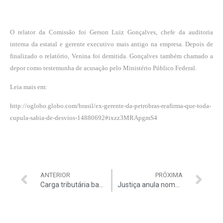
O relator da Comissão foi Gerson Luiz Gonçalves, chefe da auditoria
interna da estatal e gerente executivo mais antigo na empresa. Depois de
finalizado o relatório, Venina foi demitida. Gonçalves também chamado a
depor como testemunha de acusação pelo Ministério Público Federal.
Leia mais em:
http://oglobo.globo.com/brasil/ex-gerente-da-petrobras-reafirma-que-toda-
cupula-sabia-de-desvios-14880692#ixzz3MRApgmS4
ANTERIOR
PRÓXIMA
Carga tributária bate recorde: 35,95%
Justiça anula nomeação de Lamoglia