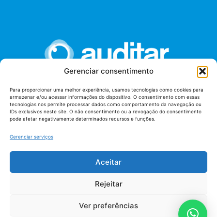
Gerenciar consentimento
Para proporcionar uma melhor experiência, usamos tecnologias como cookies para
armazenar e/ou acessar informações do dispositivo. O consentimento com essas
União dos Auditores Federais de Controle Externo -
tecnologias nos permite processar dados como comportamento da navegação ou
AUDITAR
IDs exclusivos neste site. O não consentimento ou a revogação do consentimento
pode afetar negativamente determinados recursos e funções.
Setor de Administração Federal Sul (SAF/Sul), Qd. 04, Lt. 01
Edifício Anexo II
Gerenciar serviços
Tribunal de Contas da União (TCU), Subsolo, Sala S04
Telefone: (61)3527-7292
Aceitar
Política de
Termos de uso
privacidade
Rejeitar
Ver preferências