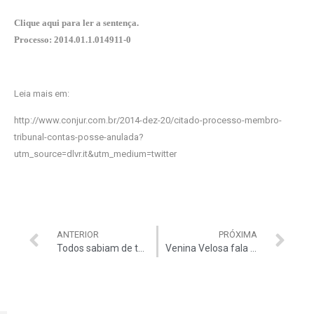
Clique
aqui
para ler a sentença.
Processo: 2014.01.1.014911-0
Leia mais em:
http://www.conjur.com.br/2014-dez-20/citado-processo-membro-
tribunal-contas-posse-anulada?
utm_source=dlvr.it&utm_medium=twitter
ANTERIOR
PRÓXIMA
Todos sabiam de tudo
Venina Velosa fala ao ‘Fantástico’