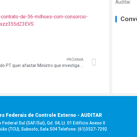
Auditar.
e-contrato-de-36-milhoes-com-consorcio-
Conv
#ixzz355dZ3EVS
PRÓXIMA
Líder do PT quer afastar Ministro que investiga Pasadena
es Federais de Controle Externo - AUDITAR
ederal Sul (SAF/Sul), Qd. 04, Lt. 01 Edifício Anexo II
nião (TCU), Subsolo, Sala S04 Telefone: (61)3527-7292