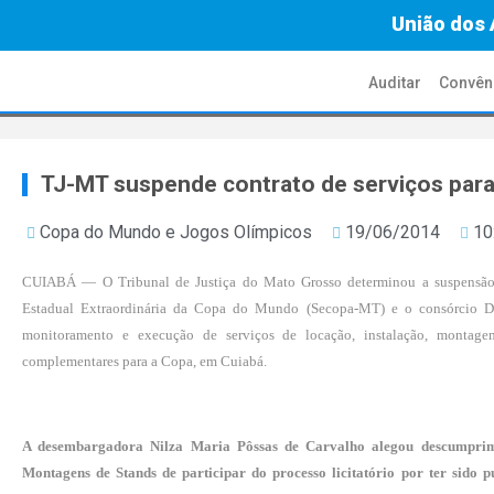
União dos 
Auditar
Convên
TJ-MT suspende contrato de serviços par
Copa do Mundo e Jogos Olímpicos
19/06/2014
10
CUIABÁ — O Tribunal de Justiça do Mato Grosso determinou a suspensão 
Estadual Extraordinária da Copa do Mundo (Secopa-MT) e o consórcio D
monitoramento e execução de serviços de locação, instalação, montage
complementares para a Copa, em Cuiabá.
A desembargadora Nilza Maria Pôssas de Carvalho alegou descumprim
Montagens de Stands de participar do processo licitatório por ter sido 