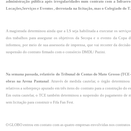
administração pública após irregularidades num contrato com a Infraer
Locações,Serviços e Eventos , derrotada na licitação, mas o Colegiado do T
A magistrada determinou ainda que a LS seja habilitada a executar os serviço
dos trabalhos para assegurar os objetivos da Secopa e o evento da Copa do
informou, por meio de sua assessoria de imprensa, que vai recorrer da decisão
suspensão do contrato firmado com o consórcio DMDL/ Pazini.
Na semana passada, relatório do Tribunal de Contas do Mato Grosso (TCE
obras na Arena Pantanal
. Através de medida cautelar, o órgão determinou
relativos a sobrepreço apurado em três itens do contrato para a construção do
Em outra cautelar, o TCE também determinou a suspensão do pagamento de ma
sem licitação para construir o Fifa Fan Fest.
O GLOBO entrou em contato com as quatro empresas envolvidas nos contratos s