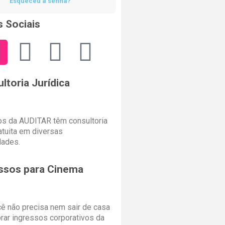
Esqueceu a senha?
 Sociais
ltoria Jurídica
s da AUDITAR têm consultoria
ratuita em diversas
dades.
ssos para Cinema
cê não precisa nem sair de casa
rar ingressos corporativos da