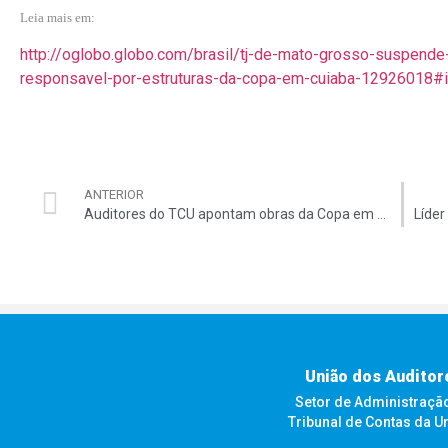
Leia mais em:
http://oglobo.globo.com/brasil/tj-de-mato-grosso-suspend
responsavel-por-estruturas-da-copa-em-cuiaba-12926018
ANTERIOR
Auditores do TCU apontam obras da Copa em atraso
União dos Auditor
Setor de Administração F
Tribunal de Contas da U