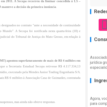
o em 2011. A Secopa recorreu da liminar concedida à LS –
J manteve a decisão da primeira instância
.
Redes
s designados no contrato “ante a necessidade de continuidade
 Mundo”. A Secopa foi notificada nesta quarta-feira (18) e
 judicial do Tribunal de Justiça do Mato Grosso, em relação à
Consu
Associado
-MT) apontou superfaturamento de mais de R$ 4 milhões em
jurídica g
 que a Secretaria Estadual Secopa retivesse R$ 4.117.334,13
especiali
 estádio, executado pela Mendes Junior Trading Engenharia S/A.
is R$ 6 milhões à Associação Casa de Guimarães, contratada
Ingre
Agora, vo
uspensos, mas ainda não obteve respostas.
para comp