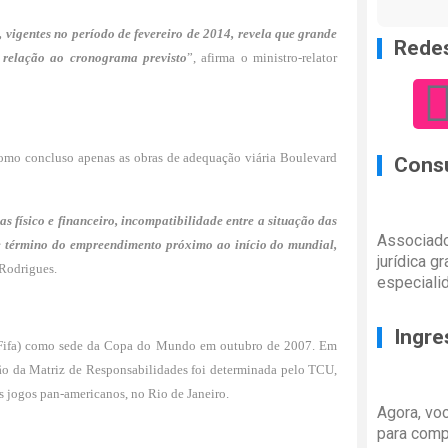
vigentes no período de fevereiro de 2014, revela que grande
Redes
 relação ao cronograma previsto
”, afirma o ministro-relator
 como concluso apenas as obras de adequação viária Boulevard
Consu
 físico e financeiro, incompatibilidade entre a situação das
Associado
de término do empreendimento próximo ao início do mundial,
jurídica g
 Rodrigues.
especiali
Ingre
o (Fifa) como sede da Copa do Mundo em outubro de 2007. Em
ção da Matriz de Responsabilidades foi determinada pelo TCU,
s jogos pan-americanos, no Rio de Janeiro.
Agora, vo
para comp