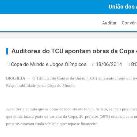
União dos 
Auditar
Convên
Auditores do TCU apontam obras da Copa 
Copa do Mundo e Jogos Olímpicos
18/06/2014
8:
BRASÍLIA –
O Tribunal de Contas da União (TCU) apresentou hoje um lev
Responsabilidade para a Copa do Mundo.
A auditoria aponta que as obras de mobilidade foram, de fato, as mais prejud
que ainda fazem parte da carteira da Copa, 20 projetos (59%) estavam com m
projetos estavam ainda sem qualquer repasse financeiro.