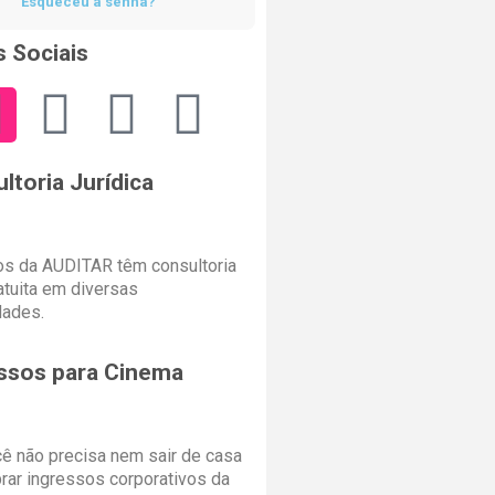
Esqueceu a senha?
 Sociais
ltoria Jurídica
s da AUDITAR têm consultoria
ratuita em diversas
dades.
ssos para Cinema
cê não precisa nem sair de casa
rar ingressos corporativos da