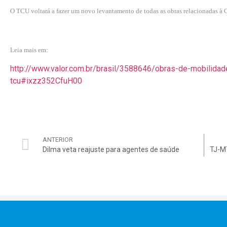
O TCU voltará a fazer um novo levantamento de todas as obras relacionadas à 
Leia mais em:
http://www.valor.com.br/brasil/3588646/obras-de-mobilida
tcu#ixzz352CfuH00
ANTERIOR
Dilma veta reajuste para agentes de saúde