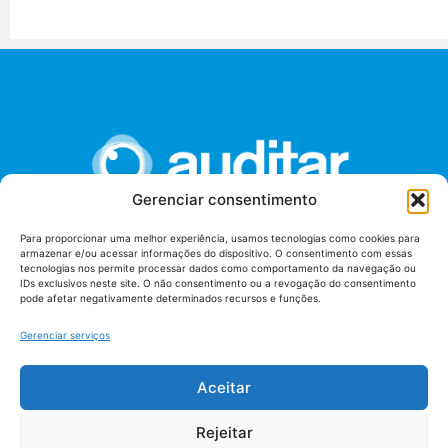
Gerenciar consentimento
Para proporcionar uma melhor experiência, usamos tecnologias como cookies para
armazenar e/ou acessar informações do dispositivo. O consentimento com essas
União dos Auditores Federais de Controle Externo -
tecnologias nos permite processar dados como comportamento da navegação ou
AUDITAR
IDs exclusivos neste site. O não consentimento ou a revogação do consentimento
pode afetar negativamente determinados recursos e funções.
Setor de Administração Federal Sul (SAF/Sul), Qd. 04, Lt. 01
Edifício Anexo II
Gerenciar serviços
Tribunal de Contas da União (TCU), Subsolo, Sala S04
Telefone: (61)3527-7292
Aceitar
Política de
Termos de uso
privacidade
Rejeitar