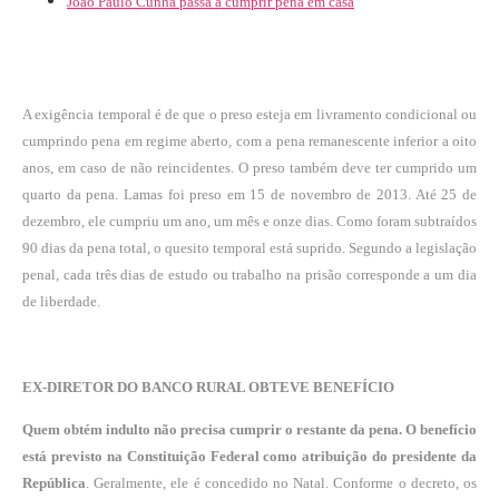
João Paulo Cunha passa a cumprir pena em casa
A exigência temporal é de que o preso esteja em livramento condicional ou
cumprindo pena em regime aberto, com a pena remanescente inferior a oito
anos, em caso de não reincidentes. O preso também deve ter cumprido um
quarto da pena. Lamas foi preso em 15 de novembro de 2013. Até 25 de
dezembro, ele cumpriu um ano, um mês e onze dias. Como foram subtraídos
90 dias da pena total, o quesito temporal está suprido. Segundo a legislação
penal, cada três dias de estudo ou trabalho na prisão corresponde a um dia
de liberdade.
EX-DIRETOR DO BANCO RURAL OBTEVE BENEFÍCIO
Quem obtém indulto não precisa cumprir o restante da pena. O benefício
está previsto na Constituição Federal como atribuição do presidente da
República
. Geralmente, ele é concedido no Natal. Conforme o decreto, os