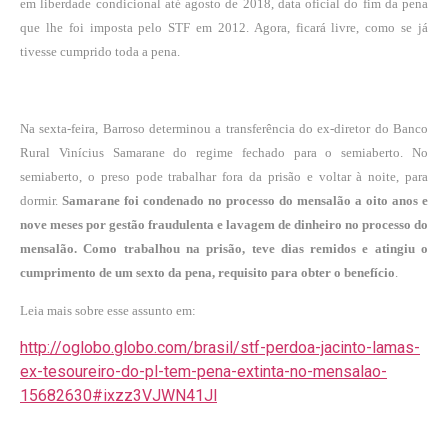
em liberdade condicional até agosto de 2018, data oficial do fim da pena
que lhe foi imposta pelo STF em 2012. Agora, ficará livre, como se já
tivesse cumprido toda a pena.
Na sexta-feira,
Barroso determinou a transferência do ex-diretor do Banco
Rural Vinícius Samarane do regime fechado para o semiaberto
. No
semiaberto, o preso pode trabalhar fora da prisão e voltar à noite, para
dormir.
Samarane foi condenado no processo do mensalão a oito anos e
nove meses por gestão fraudulenta e lavagem de dinheiro no processo do
mensalão. Como trabalhou na prisão, teve dias remidos e atingiu o
cumprimento de um sexto da pena, requisito para obter o benefício
.
Leia mais sobre esse assunto em:
http://oglobo.globo.com/brasil/stf-perdoa-jacinto-lamas-
ex-tesoureiro-do-pl-tem-pena-extinta-no-mensalao-
15682630#ixzz3VJWN41Jl