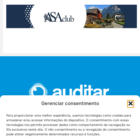
Gerenciar consentimento
Para proporcionar uma melhor experiência, usamos tecnologias como cookies para
armazenar e/ou acessar informações do dispositivo. O consentimento com essas
União dos Auditores Federais de Controle Externo -
tecnologias nos permite processar dados como comportamento da navegação ou
AUDITAR
IDs exclusivos neste site. O não consentimento ou a revogação do consentimento
pode afetar negativamente determinados recursos e funções.
Setor de Administração Federal Sul (SAF/Sul), Qd. 04, Lt. 01