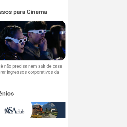
ssos para Cinema
cê não precisa nem sair de casa
rar ingressos corporativos da
ênios