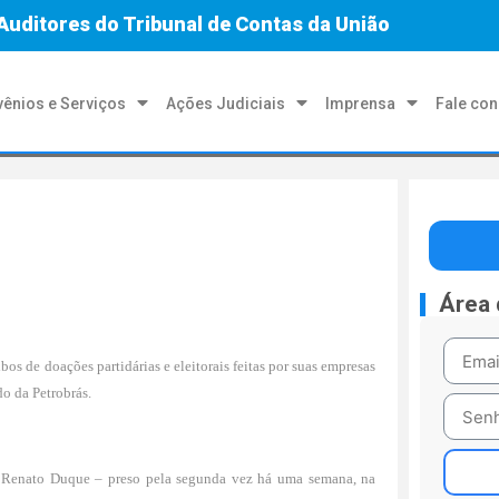
Auditores do Tribunal de Contas da União
ênios e Serviços
Ações Judiciais
Imprensa
Fale co
Área
os de doações partidárias e eleitorais feitas por suas empresas
o da Petrobrás.
atal Renato Duque – preso pela segunda vez há uma semana, na