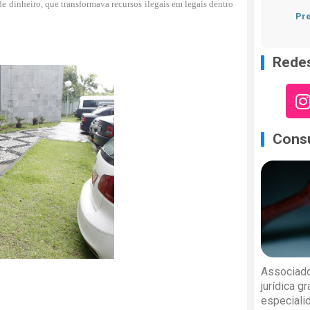
e dinheiro, que transformava recursos ilegais em legais dentro
Pre
Redes
Consu
Associado
jurídica g
especiali