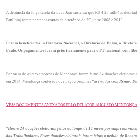
A denúncia da força-tarefa da Lava Jato sustenta que R$ 4,26 milhões desviado
Paulínia) foram parar nas contas de diretórios do PT, entre 2008 e 2012.
Foram beneficiados: o Diretório Nacional, o Diretório da Bahia, o Diretór
Paulo. Os pagamentos foram prioritariamente para o PT nacional, com lib
Por meio de quatro empresas de Mendonça foram feitas 24 doações eleitorais p
em 2014, Mendonça confessou que pagou propinas “
acertadas com Renato D
VEJA DOCUMENTOS ANEXADOS PELO DELATOR AUGUSTO MENDONÇA 
“
Houve 24 doações eleitorais feitas ao longo de 18 meses por empresas vin
dos Trabalhadores. Essas doações eleitorais foram feitas a pedido de Renat