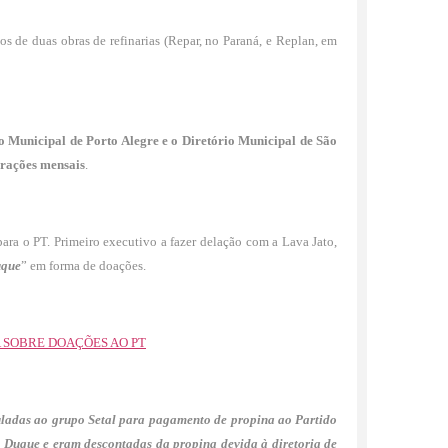
s de duas obras de refinarias (Repar, no Paraná, e Replan, em
io Municipal de Porto Alegre e o Diretório Municipal de São
erações mensais
.
ara o PT. Primeiro executivo a fazer delação com a Lava Jato,
uque
” em forma de doações.
SOBRE DOAÇÕES AO PT
culadas ao grupo Setal para pagamento de propina ao Partido
o Duque e eram descontadas da propina devida à diretoria de