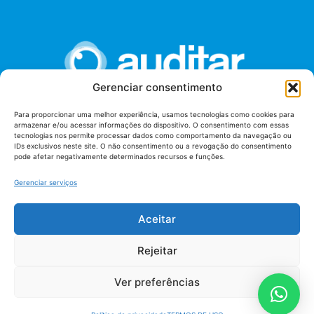
Gerenciar consentimento
Para proporcionar uma melhor experiência, usamos tecnologias como cookies para
armazenar e/ou acessar informações do dispositivo. O consentimento com essas
União dos Auditores Federais de Controle Externo -
tecnologias nos permite processar dados como comportamento da navegação ou
AUDITAR
IDs exclusivos neste site. O não consentimento ou a revogação do consentimento
pode afetar negativamente determinados recursos e funções.
Setor de Administração Federal Sul (SAF/Sul), Qd. 04, Lt. 01
Edifício Anexo II
Gerenciar serviços
Tribunal de Contas da União (TCU), Subsolo, Sala S04
Telefone: (61)3527-7292
Aceitar
Política de
Termos de uso
privacidade
Rejeitar
Ver preferências