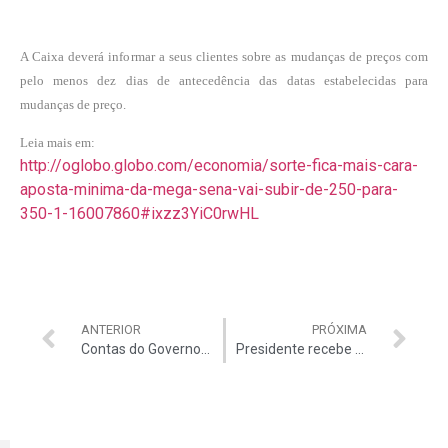
A Caixa deverá informar a seus clientes sobre as mudanças de preços com
pelo menos dez dias de antecedência das datas estabelecidas para
mudanças de preço.
Leia mais em:
http://oglobo.globo.com/economia/sorte-fica-mais-cara-
aposta-minima-da-mega-sena-vai-subir-de-250-para-
350-1-16007860#ixzz3YiC0rwHL
ANTERIOR
PRÓXIMA
Contas do Governo: pior resultado desde 1998
Presidente recebe dirigentes da AUDITAR