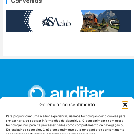
Convênios
Gerenciar consentimento
Para proporcionar uma melhor experiência, usamos tecnologias como cookies para
armazenar e/ou acessar informações do dispositivo. O consentimento com essas
União dos Auditores Federais de Controle Externo -
tecnologias nos permite processar dados como comportamento da navegação ou
AUDITAR
IDs exclusivos neste site. O não consentimento ou a revogação do consentimento