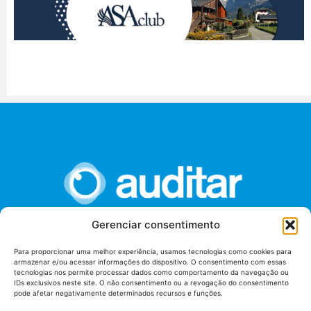
Gerenciar consentimento
União dos Auditores Federais de Controle Externo -
Para proporcionar uma melhor experiência, usamos tecnologias como cookies para
AUDITAR
armazenar e/ou acessar informações do dispositivo. O consentimento com essas
tecnologias nos permite processar dados como comportamento da navegação ou
Setor de Administração Federal Sul (SAF/Sul), Qd. 04, Lt. 01
IDs exclusivos neste site. O não consentimento ou a revogação do consentimento
Edifício Anexo II
pode afetar negativamente determinados recursos e funções.
Tribunal de Contas da União (TCU), Subsolo, Sala S04