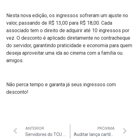
Nesta nova edição, os ingressos sofreram um ajuste no
valor, passando de R$ 13,00 para R$ 18,00. Cada
associado tem o direito de adquirir até 10 ingressos por
vez. O desconto é aplicado diretamente no contracheque
do servidor, garantindo praticidade e economia para quem
deseja aproveitar uma ida ao cinema com a família ou
amigos.
Não perca tempo e garanta já seus ingressos com
desconto!
ANTERIOR
PRÓXIMA
Servidores do TCU brilham na OTC 2024 com três medalhas conquistadas no primeiro dia de competição
Auditar lança cartilha com informações úteis para o Congresso de Auditores 2024