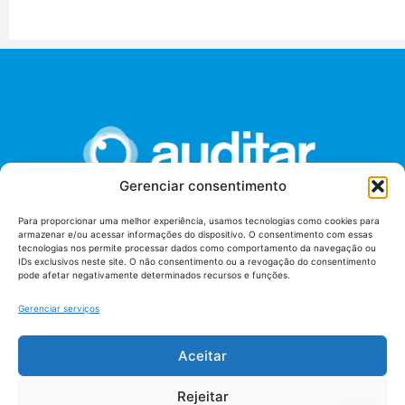
Gerenciar consentimento
Para proporcionar uma melhor experiência, usamos tecnologias como cookies para
armazenar e/ou acessar informações do dispositivo. O consentimento com essas
União dos Auditores Federais de Controle Externo -
tecnologias nos permite processar dados como comportamento da navegação ou
AUDITAR
IDs exclusivos neste site. O não consentimento ou a revogação do consentimento
pode afetar negativamente determinados recursos e funções.
Setor de Administração Federal Sul (SAF/Sul), Qd. 04, Lt. 01
Edifício Anexo II
Gerenciar serviços
Tribunal de Contas da União (TCU), Subsolo, Sala S04
Telefone: (61)3527-7292
Aceitar
Política de
Termos de uso
privacidade
Rejeitar