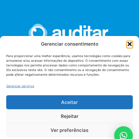
Gerenciar consentimento
Para proporcionar uma melhor experiência, usamos tecnologias como cookies para
armazenar e/ou acessar informações do dispositivo. O consentimento com essas
União dos Auditores Federais de Controle Externo -
tecnologias nos permite processar dados como comportamento da navegação ou
AUDITAR
IDs exclusivos neste site. O não consentimento ou a revogação do consentimento
pode afetar negativamente determinados recursos e funções.
Setor de Administração Federal Sul (SAF/Sul), Qd. 04, Lt. 01
Edifício Anexo II
Gerenciar serviços
Tribunal de Contas da União (TCU), Subsolo, Sala S04
Telefone: (61)3527-7292
Aceitar
Política de
Termos de uso
privacidade
Rejeitar
Ver preferências