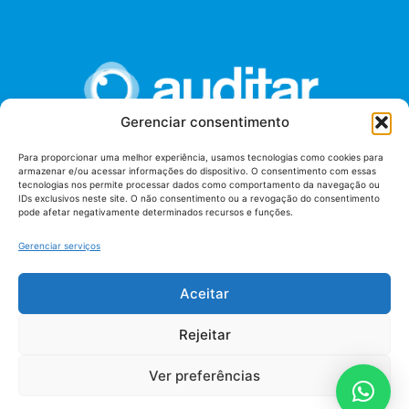
Gerenciar consentimento
Para proporcionar uma melhor experiência, usamos tecnologias como cookies para
armazenar e/ou acessar informações do dispositivo. O consentimento com essas
União dos Auditores Federais de Controle Externo -
tecnologias nos permite processar dados como comportamento da navegação ou
AUDITAR
IDs exclusivos neste site. O não consentimento ou a revogação do consentimento
pode afetar negativamente determinados recursos e funções.
Setor de Administração Federal Sul (SAF/Sul), Qd. 04, Lt. 01
Edifício Anexo II
Gerenciar serviços
Tribunal de Contas da União (TCU), Subsolo, Sala S04
Telefone: (61)3527-7292
Aceitar
Política de
Termos de uso
privacidade
Rejeitar
Ver preferências