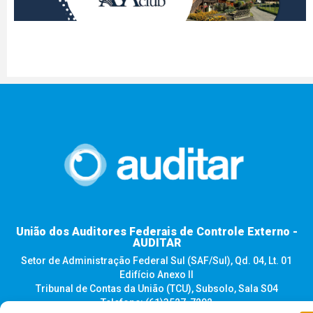
União dos Auditores Federais de Controle Externo -
AUDITAR
Setor de Administração Federal Sul (SAF/Sul), Qd. 04, Lt. 01
Edifício Anexo II
Tribunal de Contas da União (TCU), Subsolo, Sala S04
Telefone: (61)3527-7292