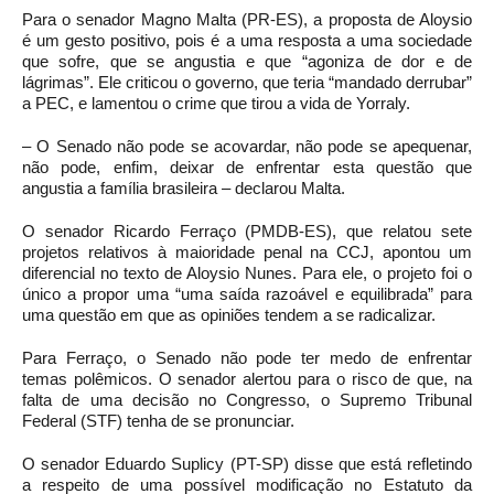
Para o senador Magno Malta (PR-ES), a proposta de Aloysio
é um gesto positivo, pois é a uma resposta a uma sociedade
que sofre, que se angustia e que “agoniza de dor e de
lágrimas”. Ele criticou o governo, que teria “mandado derrubar”
a PEC, e lamentou o crime que tirou a vida de Yorraly.
– O Senado não pode se acovardar, não pode se apequenar,
não pode, enfim, deixar de enfrentar esta questão que
angustia a família brasileira – declarou Malta.
O senador Ricardo Ferraço (PMDB-ES), que relatou sete
projetos relativos à maioridade penal na CCJ, apontou um
diferencial no texto de Aloysio Nunes. Para ele, o projeto foi o
único a propor uma “uma saída razoável e equilibrada” para
uma questão em que as opiniões tendem a se radicalizar.
Para Ferraço, o Senado não pode ter medo de enfrentar
temas polêmicos. O senador alertou para o risco de que, na
falta de uma decisão no Congresso, o Supremo Tribunal
Federal (STF) tenha de se pronunciar.
O senador Eduardo Suplicy (PT-SP) disse que está refletindo
a respeito de uma possível modificação no Estatuto da