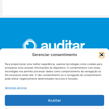
Gerenciar consentimento
Para proporcionar uma melhor experiência, usamos tecnologias como cookies para
armazenar e/ou acessar informações do dispositivo. O consentimento com essas
União dos Auditores Federais de Controle Externo -
tecnologias nos permite processar dados como comportamento da navegação ou
AUDITAR
IDs exclusivos neste site. O não consentimento ou a revogação do consentimento
pode afetar negativamente determinados recursos e funções.
Setor de Administração Federal Sul (SAF/Sul), Qd. 04, Lt. 01
Edifício Anexo II
Gerenciar serviços
Tribunal de Contas da União (TCU), Subsolo, Sala S04
Telefone: (61)3527-7292
Aceitar
Política de
Termos de uso
privacidade