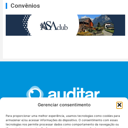
Convênios
Gerenciar consentimento
Para proporcionar uma melhor experiência, usamos tecnologias como cookies para
armazenar e/ou acessar informações do dispositivo. O consentimento com essas
União dos Auditores Federais de Controle Externo -
tecnologias nos permite processar dados como comportamento da navegação ou
AUDITAR