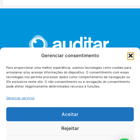
Gerenciar consentimento
Para proporcionar uma melhor experiência, usamos tecnologias como cookies para
armazenar e/ou acessar informações do dispositivo. O consentimento com essas
União dos Auditores Federais de Controle Externo -
tecnologias nos permite processar dados como comportamento da navegação ou
AUDITAR
IDs exclusivos neste site. O não consentimento ou a revogação do consentimento
pode afetar negativamente determinados recursos e funções.
Setor de Administração Federal Sul (SAF/Sul), Qd. 04, Lt. 01
Edifício Anexo II
Gerenciar serviços
Tribunal de Contas da União (TCU), Subsolo, Sala S04
Telefone: (61)3527-7292
Aceitar
Política de
Termos de uso
privacidade
Rejeitar