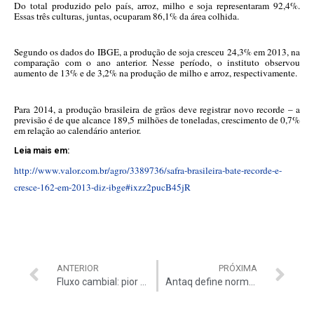
Do total produzido pelo país, arroz, milho e soja representaram 92,4%.
Essas três culturas, juntas, ocuparam 86,1% da área colhida.
Segundo os dados do IBGE, a produção de soja cresceu 24,3% em 2013, na
comparação com o ano anterior. Nesse período, o instituto observou
aumento de 13% e de 3,2% na produção de milho e arroz, respectivamente.
Para 2014, a produção brasileira de grãos deve registrar novo recorde – a
previsão é de que alcance 189,5 milhões de toneladas, crescimento de 0,7%
em relação ao calendário anterior.
Leia mais em:
http://www.valor.com.br/agro/3389736/safra-brasileira-bate-recorde-e-
cresce-162-em-2013-diz-ibge#ixzz2pucB45jR
ANTERIOR
PRÓXIMA
Fluxo cambial: pior resultado desde 2002
Antaq define normas para arrendamento em portos