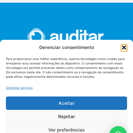
Gerenciar consentimento
Para proporcionar uma melhor experiência, usamos tecnologias como cookies para
armazenar e/ou acessar informações do dispositivo. O consentimento com essas
União dos Auditores Federais de Controle Externo -
tecnologias nos permite processar dados como comportamento da navegação ou
AUDITAR
IDs exclusivos neste site. O não consentimento ou a revogação do consentimento
pode afetar negativamente determinados recursos e funções.
Setor de Administração Federal Sul (SAF/Sul), Qd. 04, Lt. 01
Edifício Anexo II
Gerenciar serviços
Tribunal de Contas da União (TCU), Subsolo, Sala S04
Telefone: (61)3527-7292
Aceitar
Política de
Termos de uso
privacidade
Rejeitar
Ver preferências