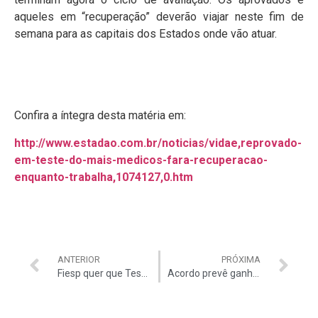
aqueles em “recuperação” deverão viajar neste fim de
semana para as capitais dos Estados onde vão atuar.
Confira a íntegra desta matéria em:
http://www.estadao.com.br/noticias/vidae,reprovado-
em-teste-do-mais-medicos-fara-recuperacao-
enquanto-trabalha,1074127,0.htm
ANTERIOR
PRÓXIMA
Fiesp quer que Tesouro garanta receitas em leilão de ferrovias
Acordo prevê ganho maior para bancos em concessões