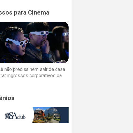
ssos para Cinema
cê não precisa nem sair de casa
rar ingressos corporativos da
ênios