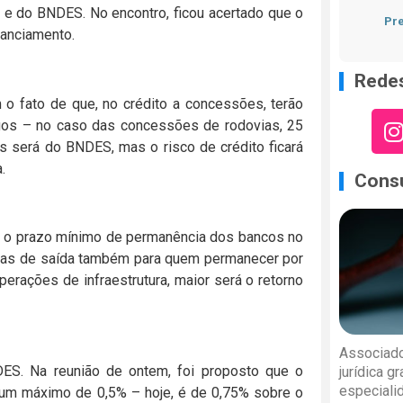
 e do BNDES. No encontro, ficou acertado que o
Pre
nanciamento.
Redes
o fato de que, no crédito a concessões, terão
ngos – no caso das concessões de rodovias, 25
 será do BNDES, mas o risco de crédito ficará
.
Consu
ue o prazo mínimo de permanência dos bancos no
gras de saída também para quem permanecer por
rações de infraestrutura, maior será o retorno
Associado
DES. Na reunião de ontem, foi proposto que o
jurídica g
especiali
 um máximo de 0,5% – hoje, é de 0,75% sobre o