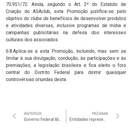
70.951/72. Ainda, segundo o Art. 2º do Estatuto de
Criação do ASAclub, esta Promoção justifica-se pelo
objetivo do clube de benefícios de desenvolver produtos
e atividades diversas, inclusive programas de mídia e
campanhas publicitárias na defesa dos interesses
culturais dos associados.
6.8.Aplica-se a esta Promoção, incluindo, mas sem se
limitar à sua divulgação, condução, às participações e às
premiações, a legislação brasileira e fica eleito o foro
central do Distrito Federal para dirimir quaisquer
controvérsias oriundas desta.
ANTERIOR
PRÓXIMA
Governo federal libera recurso extra de R$ 9,8 bi
Entidades representativas se reúnem para promover festa do Dia das Crianças no clube da ASTCU