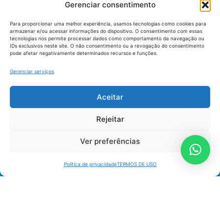
Gerenciar consentimento
Para proporcionar uma melhor experiência, usamos tecnologias como cookies para
armazenar e/ou acessar informações do dispositivo. O consentimento com essas
tecnologias nos permite processar dados como comportamento da navegação ou
IDs exclusivos neste site. O não consentimento ou a revogação do consentimento
pode afetar negativamente determinados recursos e funções.
Gerenciar serviços
Aceitar
União dos Auditores Federais de Controle Externo -
Rejeitar
AUDITAR
Setor de Administração Federal Sul (SAF/Sul), Qd. 04, Lt. 01
Ver preferências
Edifício Anexo II
Tribunal de Contas da União (TCU), Subsolo, Sala S04
Política de privacidade
TERMOS DE USO
Telefone: (61)3527-7292
Política de
Termos de uso
privacidade