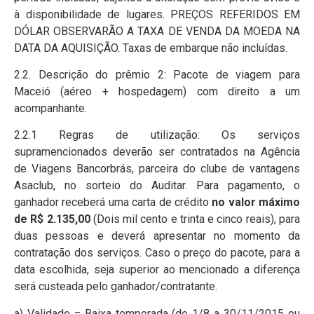
à disponibilidade de lugares. PREÇOS REFERIDOS EM
DÓLAR OBSERVARÃO A TAXA DE VENDA DA MOEDA NA
DATA DA AQUISIÇÃO. Taxas de embarque não incluídas.
2.2. Descrição do prêmio 2: Pacote de viagem para
Maceió (aéreo + hospedagem) com direito a um
acompanhante.
2.2.1 Regras de utilização: Os serviços
supramencionados deverão ser contratados na Agência
de Viagens Bancorbrás, parceira do clube de vantagens
Asaclub, no sorteio do Auditar. Para pagamento, o
ganhador receberá uma carta de crédito
no valor máximo
de R$ 2.135,00
(Dois mil cento e trinta e cinco reais), para
duas pessoas e deverá apresentar no momento da
contratação dos serviços. Caso o preço do pacote, para a
data escolhida, seja superior ao mencionado a diferença
será custeada pelo ganhador/contratante.
a) Validade = Baixa temporada (de 1/8 a 30/11/2015 ou