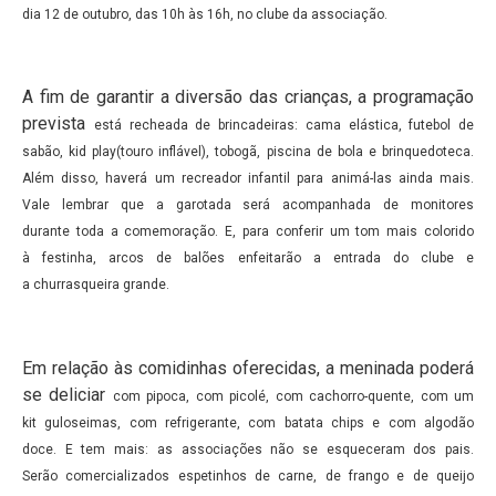
dia
12 de outubro, das 10h às 16h, no clube da associação.
A fim de garantir a diversão das crianças, a programação
prevista
está recheada de brincadeiras: cama elástica, futebol de
sabão, kid
play(touro inflável), tobogã, piscina de bola e brinquedoteca.
Além
disso, haverá um recreador infantil para animá-las ainda mais.
Vale
lembrar que a garotada será acompanhada de monitores
durante
toda a comemoração. E, para conferir um tom mais colorido
à
festinha, arcos de balões enfeitarão a entrada do clube e
a
churrasqueira grande.
Em relação às comidinhas oferecidas, a meninada poderá
se deliciar
com pipoca, com picolé, com cachorro-quente, com um
kit
guloseimas, com refrigerante, com batata chips e com algodão
doce.
E tem mais: as associações não se esqueceram dos pais.
Serão
comercializados espetinhos de carne, de frango e de queijo