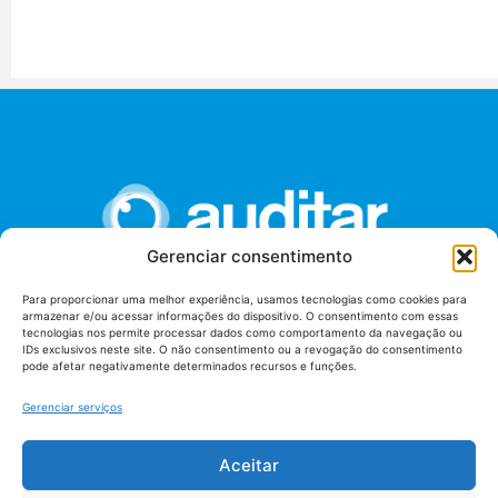
Gerenciar consentimento
Para proporcionar uma melhor experiência, usamos tecnologias como cookies para
armazenar e/ou acessar informações do dispositivo. O consentimento com essas
União dos Auditores Federais de Controle Externo -
tecnologias nos permite processar dados como comportamento da navegação ou
AUDITAR
IDs exclusivos neste site. O não consentimento ou a revogação do consentimento
pode afetar negativamente determinados recursos e funções.
Setor de Administração Federal Sul (SAF/Sul), Qd. 04, Lt. 01
Edifício Anexo II
Gerenciar serviços
Tribunal de Contas da União (TCU), Subsolo, Sala S04
Telefone: (61)3527-7292
Aceitar
Política de
Termos de uso