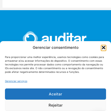
Gerenciar consentimento
Para proporcionar uma melhor experiência, usamos tecnologias como cookies para
armazenar e/ou acessar informações do dispositivo. O consentimento com essas
União dos Auditores Federais de Controle Externo -
tecnologias nos permite processar dados como comportamento da navegação ou
AUDITAR
IDs exclusivos neste site. O não consentimento ou a revogação do consentimento
pode afetar negativamente determinados recursos e funções.
Setor de Administração Federal Sul (SAF/Sul), Qd. 04, Lt. 01
Edifício Anexo II
Gerenciar serviços
Tribunal de Contas da União (TCU), Subsolo, Sala S04
Telefone: (61)3527-7292
Aceitar
Política de
Termos de uso
privacidade
Rejeitar