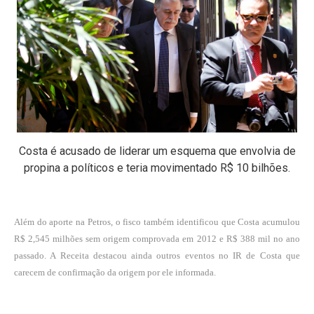
Costa é acusado de liderar um esquema que envolvia de
propina a políticos e teria movimentado R$ 10 bilhões.
Além do aporte na Petros, o fisco também identificou que Costa acumulou
R$ 2,545 milhões sem origem comprovada em 2012 e R$ 388 mil no ano
passado. A Receita destacou ainda outros eventos no IR de Costa que
carecem de confirmação da origem por ele informada.