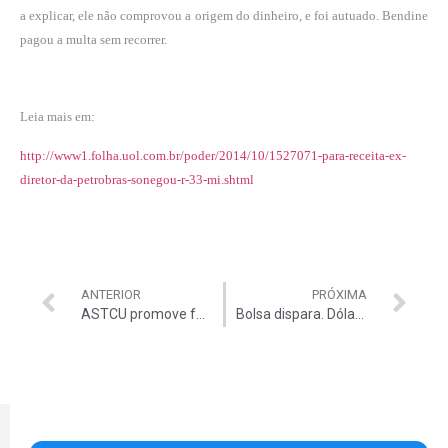
a explicar, ele não comprovou a origem do dinheiro, e foi autuado. Bendine
pagou a multa sem recorrer.
Leia mais em:
http://www1.folha.uol.com.br/poder/2014/10/1527071-para-receita-ex-
diretor-da-petrobras-sonegou-r-33-mi.shtml
ANTERIOR
PRÓXIMA
ASTCU promove festa do Dia das Crianças
Bolsa dispara. Dólar cai 3%