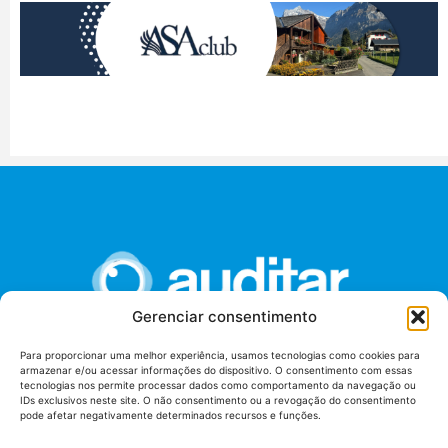
Gerenciar consentimento
Para proporcionar uma melhor experiência, usamos tecnologias como cookies para
armazenar e/ou acessar informações do dispositivo. O consentimento com essas
União dos Auditores Federais de Controle Externo -
tecnologias nos permite processar dados como comportamento da navegação ou
AUDITAR
IDs exclusivos neste site. O não consentimento ou a revogação do consentimento
pode afetar negativamente determinados recursos e funções.
Setor de Administração Federal Sul (SAF/Sul), Qd. 04, Lt. 01
Edifício Anexo II