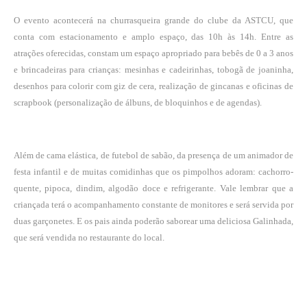
O evento acontecerá na churrasqueira grande do clube da ASTCU, que
conta com estacionamento e amplo espaço, das 10h às 14h. Entre as
atrações oferecidas, constam um espaço apropriado para bebês de 0 a 3 anos
e brincadeiras para crianças: mesinhas e cadeirinhas, tobogã de joaninha,
desenhos para colorir com giz de cera, realização de gincanas e oficinas de
scrapbook (personalização de álbuns, de bloquinhos e de agendas).
Além de cama elástica, de futebol de sabão, da presença de um animador de
festa infantil e de muitas comidinhas que os pimpolhos adoram: cachorro-
quente, pipoca, dindim, algodão doce e refrigerante. Vale lembrar que a
criançada terá o acompanhamento constante de monitores e será servida por
duas garçonetes. E os pais ainda poderão saborear uma deliciosa Galinhada,
que será vendida no restaurante do local.