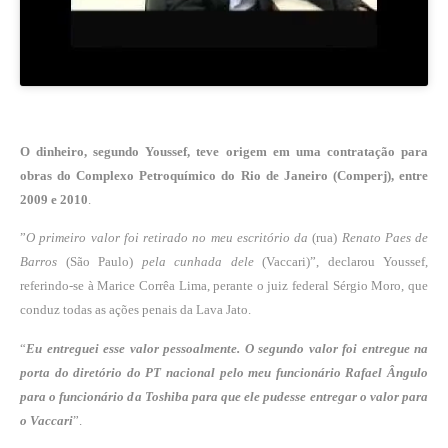
O dinheiro, segundo Youssef, teve origem em uma contratação para
obras do Complexo Petroquímico do Rio de Janeiro (Comperj), entre
2009 e 2010
.
”
O primeiro valor foi retirado no meu escritório da
(rua)
Renato Paes de
Barros
(São Paulo)
pela cunhada dele
(Vaccari)”, declarou Youssef,
referindo-se à Marice Corrêa Lima, perante o juiz federal Sérgio Moro, que
conduz todas as ações penais da Lava Jato.
“
Eu entreguei esse valor pessoalmente. O segundo valor foi entregue na
porta do diretório do PT nacional pelo meu funcionário Rafael Ângulo
para o funcionário da Toshiba para que ele pudesse entregar o valor para
o Vaccari
”.