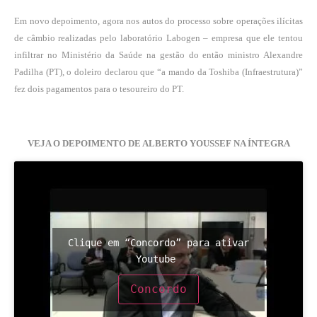
Em novo depoimento, agora nos autos do processo sobre operações ilícitas
de câmbio realizadas pelo laboratório Labogen – empresa que ele tentou
infiltrar no Ministério da Saúde na gestão do então ministro Alexandre
Padilha (PT), o doleiro declarou que “a mando da Toshiba (Infraestrutura)”
fez dois pagamentos para o tesoureiro do PT.
VEJA O DEPOIMENTO DE ALBERTO YOUSSEF NA ÍNTEGRA
Clique em “Concordo” para ativar
Youtube
Concordo