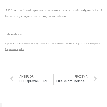
O PT tem reafirmado que todos recursos arrecadados têm origem lícita. A
Toshiba nega pagamento de propinas a políticos.
Leia mais em:
http://politica.estadao.com.br/blogs/fausto-macedo/doleiro-diz-que-levou-propina-na-porta-do-predio-
do-pt-em-sao-paulo/
ANTERIOR
PRÓXIMA
CCJ aprova PEC que reduz maioridade penal
Lula se diz ‘indignado com a corrupção’