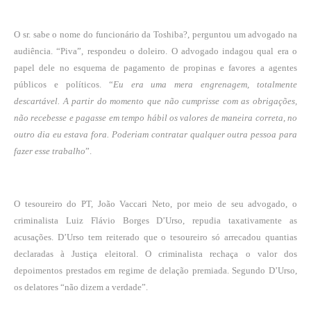
O sr. sabe o nome do funcionário da Toshiba?, perguntou um advogado na
audiência. “Piva”, respondeu o doleiro. O advogado indagou qual era o
papel dele no esquema de pagamento de propinas e favores a agentes
públicos e políticos. “
Eu era uma mera engrenagem, totalmente
descartável. A partir do momento que não cumprisse com as obrigações,
não recebesse e pagasse em tempo hábil os valores de maneira correta, no
outro dia eu estava fora. Poderiam contratar qualquer outra pessoa para
fazer esse trabalho
”.
O tesoureiro do PT, João Vaccari Neto, por meio de seu advogado, o
criminalista Luiz Flávio Borges D’Urso, repudia taxativamente as
acusações. D’Urso tem reiterado que o tesoureiro só arrecadou quantias
declaradas à Justiça eleitoral. O criminalista rechaça o valor dos
depoimentos prestados em regime de delação premiada. Segundo D’Urso,
os delatores “não dizem a verdade”.