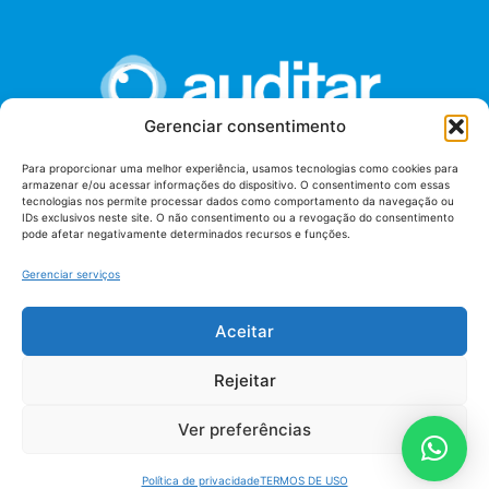
Gerenciar consentimento
Para proporcionar uma melhor experiência, usamos tecnologias como cookies para
armazenar e/ou acessar informações do dispositivo. O consentimento com essas
União dos Auditores Federais de Controle Externo -
tecnologias nos permite processar dados como comportamento da navegação ou
AUDITAR
IDs exclusivos neste site. O não consentimento ou a revogação do consentimento
pode afetar negativamente determinados recursos e funções.
Setor de Administração Federal Sul (SAF/Sul), Qd. 04, Lt. 01
Edifício Anexo II
Gerenciar serviços
Tribunal de Contas da União (TCU), Subsolo, Sala S04
Telefone: (61)3527-7292
Aceitar
Política de
Termos de uso
privacidade
Rejeitar
Ver preferências
Política de privacidade
TERMOS DE USO