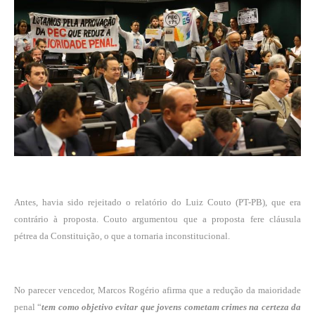
Antes, havia sido rejeitado o relatório do Luiz Couto (PT-PB), que era
contrário à proposta. Couto argumentou que a proposta fere
cláusula
pétrea
da Constituição, o que a tornaria inconstitucional.
No parecer vencedor, Marcos Rogério afirma que a redução da maioridade
penal “
tem como objetivo evitar que jovens cometam crimes na certeza da