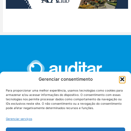
Gerenciar consentimento
Para proporcionar uma melhor experiência, usamos tecnologias como cookies para
armazenar e/ou acessar informações do dispositivo. O consentimento com essas
União dos Auditores Federais de Controle Externo -
tecnologias nos permite processar dados como comportamento da navegação ou
AUDITAR
IDs exclusivos neste site. O não consentimento ou a revogação do consentimento
pode afetar negativamente determinados recursos e funções.
Setor de Administração Federal Sul (SAF/Sul), Qd. 04, Lt. 01
Edifício Anexo II
Gerenciar serviços
Tribunal de Contas da União (TCU), Subsolo, Sala S04
Telefone: (61)3527-7292