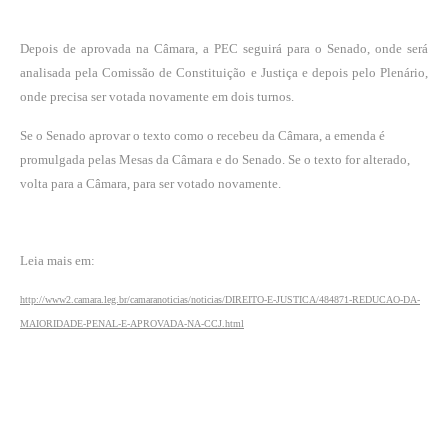
Depois de aprovada na Câmara, a PEC seguirá para o Senado, onde será
analisada pela Comissão de Constituição e Justiça e depois pelo Plenário,
onde precisa ser votada novamente em dois turnos.
Se o Senado aprovar o texto como o recebeu da Câmara, a emenda é
promulgada pelas Mesas da Câmara e do Senado. Se o texto for alterado,
volta para a Câmara, para ser votado novamente.
Leia mais em:
http://www2.camara.leg.br/camaranoticias/noticias/DIREITO-E-JUSTICA/484871-REDUCAO-DA-
MAIORIDADE-PENAL-E-APROVADA-NA-CCJ.html