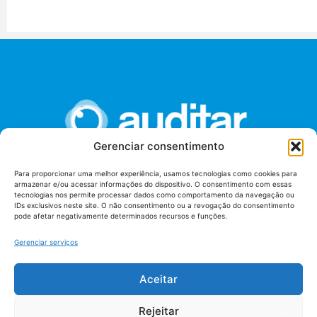
Gerenciar consentimento
Para proporcionar uma melhor experiência, usamos tecnologias como cookies para
armazenar e/ou acessar informações do dispositivo. O consentimento com essas
União dos Auditores Federais de Controle Externo -
tecnologias nos permite processar dados como comportamento da navegação ou
AUDITAR
IDs exclusivos neste site. O não consentimento ou a revogação do consentimento
pode afetar negativamente determinados recursos e funções.
Setor de Administração Federal Sul (SAF/Sul), Qd. 04, Lt. 01
Edifício Anexo II
Gerenciar serviços
Tribunal de Contas da União (TCU), Subsolo, Sala S04
Telefone: (61)3527-7292
Aceitar
Política de
Termos de uso
privacidade
Rejeitar