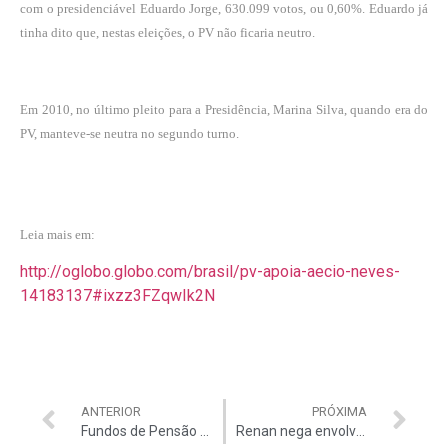
com o presidenciável Eduardo Jorge, 630.099 votos, ou 0,60%. Eduardo já
tinha dito que, nestas eleições, o PV não ficaria neutro.
Em 2010, no último pleito para a Presidência, Marina Silva, quando era do
PV, manteve-se neutra no segundo turno.
Leia mais em:
http://oglobo.globo.com/brasil/pv-apoia-aecio-neves-
14183137#ixzz3FZqwIk2N
ANTERIOR
PRÓXIMA
Fundos de Pensão sanariam dívidas de doleiro
Renan nega envolvimento com doleiro