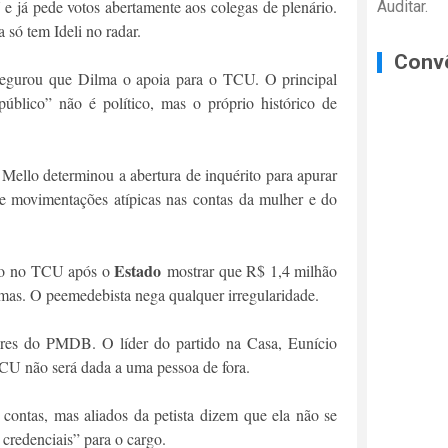
 já pede votos abertamente aos colegas de plenário.
Auditar.
 só tem Ideli no radar.
Conv
segurou que Dilma o apoia para o TCU. O principal
público” não é político, mas o próprio histórico de
Mello determinou a abertura de inquérito para apurar
de movimentações atípicas nas contas da mulher e do
Estado
ico no TCU após o
mostrar que R$ 1,4 milhão
mas. O peemedebista nega qualquer irregularidade.
etores do PMDB. O líder do partido na Casa, Eunício
CU não será dada a uma pessoa de fora.
 contas, mas aliados da petista dizem que ela não se
 credenciais” para o cargo.