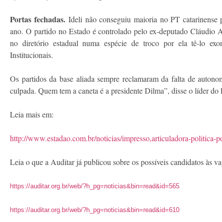
Portas fechadas.
Ideli não conseguiu maioria no PT catarinense p
ano. O partido no Estado é controlado pelo ex-deputado Cláudio An
no diretório estadual numa espécie de troco por ela tê-lo ex
Institucionais.
Os partidos da base aliada sempre reclamaram da falta de autonom
culpada. Quem tem a caneta é a presidente Dilma”, disse o líder
Leia mais em:
http://www.estadao.com.br/noticias/impresso,articuladora-politica-
Leia o que a Auditar já publicou sobre os possíveis candidatos às 
https://auditar.org.br/web/?h_pg=noticias&bin=read&id=565
https://auditar.org.br/web/?h_pg=noticias&bin=read&id=610