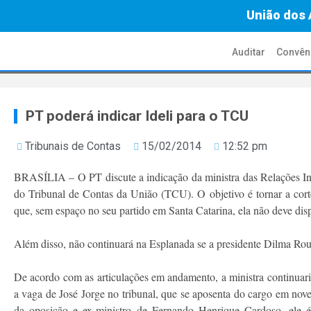
União dos 
Auditar
Convên
PT poderá indicar Ideli para o TCU
Tribunais de Contas
15/02/2014
12:52 pm
BRASÍLIA – O PT discute a indicação da ministra das Relações Insti
do Tribunal de Contas da União (TCU). O objetivo é tornar a corte 
que, sem espaço no seu partido em Santa Catarina, ela não deve di
Além disso, não continuará na Esplanada se a presidente Dilma Rous
De acordo com as articulações em andamento, a ministra continuari
a vaga de José Jorge no tribunal, que se aposenta do cargo em no
da oposição e ex-ministro de Fernando Henrique Cardoso, ele 