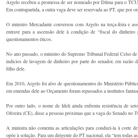
Argelo recebeu a promessa de ser nomeado por Dilma para o TCU e
Em contrapartida, a outra vaga deve ser reservada ao PT, que por ora
O ministro Mercadante conversou com Argelo na terça-feira e as
entrave para a ascensão dele à condição de “fiscal do dinheiro 
questionamentos éticos.
No ano passado, o ministro do Supremo Tribunal Federal Celso de 
indícios de lavagem de dinheiro por parte do senador, em razão 
filho dele.
Em 2010, Argelo foi alvo de questionamentos do Ministério Públ
em emendas dele ao Orçamento foram repassados a institutos fantas
Por outro lado, o nome de Ideli ainda enfrenta resistência de s
Oliveira (CE), disse a pessoas próximas que a vaga do Senado no T
A ministra não comenta as articulações para conduzi-la à corte de
opõe à solução. Para um dirigente do PT nacional, ela “tem todas as