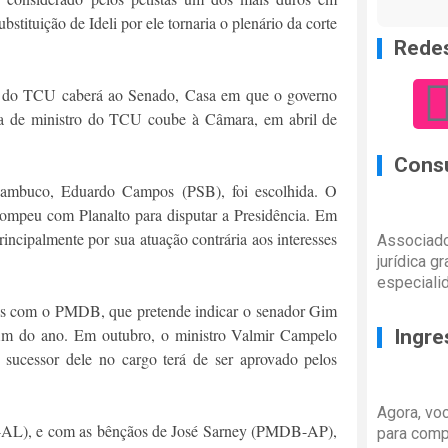
stituição de Ideli por ele tornaria o plenário da corte
Redes
os do TCU caberá ao Senado, Casa em que o governo
ha de ministro do TCU coube à Câmara, em abril de
Consu
nambuco, Eduardo Campos (PSB), foi escolhida. O
ompeu com Planalto para disputar a Presidência. Em
incipalmente por sua atuação contrária aos interesses
Associado
jurídica g
especiali
ções com o PMDB, que pretende indicar o senador Gim
fim do ano. Em outubro, o ministro Valmir Campelo
Ingre
sucessor dele no cargo terá de ser aprovado pelos
Agora, vo
-AL), e com as bênçãos de José Sarney (PMDB-AP),
para comp