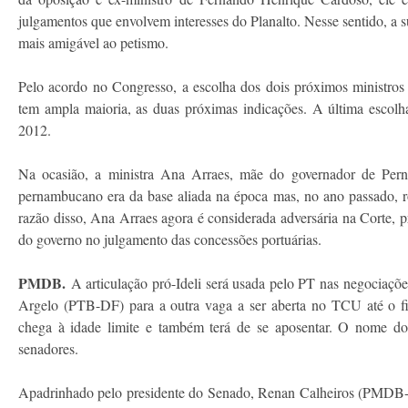
julgamentos que envolvem interesses do Planalto. Nesse sentido, a sub
mais amigável ao petismo.
Pelo acordo no Congresso, a escolha dos dois próximos ministr
tem ampla maioria, as duas próximas indicações. A última escol
2012.
Na ocasião, a ministra Ana Arraes, mãe do governador de Per
pernambucano era da base aliada na época mas, no ano passado, r
razão disso, Ana Arraes agora é considerada adversária na Corte, pr
do governo no julgamento das concessões portuárias.
PMDB.
A articulação pró-Ideli será usada pelo PT nas negocia
Argelo (PTB-DF) para a outra vaga a ser aberta no TCU até o 
chega à idade limite e também terá de se aposentar. O nome do 
senadores.
Apadrinhado pelo presidente do Senado, Renan Calheiros (PMDB