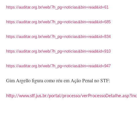
https://auditar.org.br/web/?h_pg=noticias&bin=read&id=61
https://auditar.org.br/web/?h_pg=noticias&bin=read&id=685
https://auditar.org.br/web/?h_pg=noticias&bin=read&id=834
https://auditar.org.br/web/?h_pg=noticias&bin=read&id=910
https://auditar.org.br/web/?h_pg=noticias&bin=read&id=947
Gim Argello figura como réu em Ação Penal no STF:
http://www.stf.jus.br/portal/processo/verProcessoDetalhe.asp?i