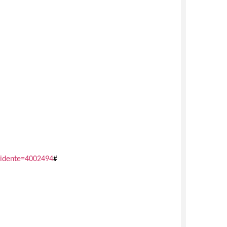
ncidente=4002494
#