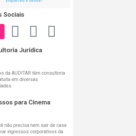
Esqueceu a senha?
 Sociais
ltoria Jurídica
s da AUDITAR têm consultoria
ratuita em diversas
dades.
ssos para Cinema
cê não precisa nem sair de casa
rar ingressos corporativos da