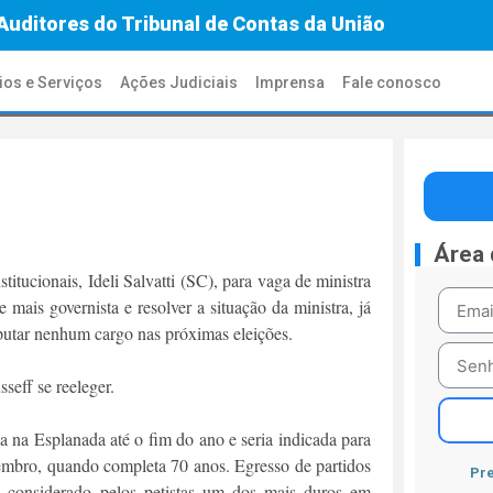
Auditores do Tribunal de Contas da União
ios e Serviços
Ações Judiciais
Imprensa
Fale conosco
Área
tucionais, Ideli Salvatti (SC), para vaga de ministra
mais governista e resolver a situação da ministra, já
sputar nenhum cargo nas próximas eleições.
seff se reeleger.
a na Esplanada até o fim do ano e seria indicada para
vembro, quando completa 70 anos. Egresso de partidos
Pre
é considerado pelos petistas um dos mais duros em