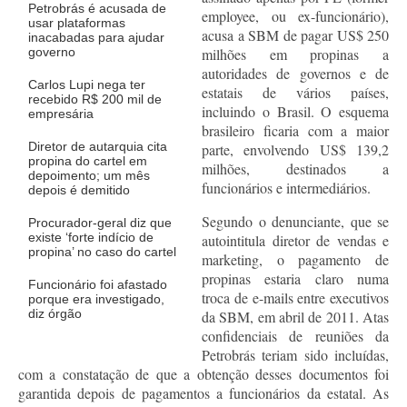
Petrobrás é acusada de
employee, ou ex-funcionário),
usar plataformas
acusa a SBM de pagar US$ 250
inacabadas para ajudar
governo
milhões em propinas a
autoridades de governos e de
Carlos Lupi nega ter
estatais de vários países,
recebido R$ 200 mil de
incluindo o Brasil. O esquema
empresária
brasileiro ficaria com a maior
Diretor de autarquia cita
parte, envolvendo US$ 139,2
propina do cartel em
milhões, destinados a
depoimento; um mês
funcionários e intermediários.
depois é demitido
Segundo o denunciante, que se
Procurador-geral diz que
existe ‘forte indício de
autointitula diretor de vendas e
propina’ no caso do cartel
marketing, o pagamento de
propinas estaria claro numa
Funcionário foi afastado
troca de e-mails entre executivos
porque era investigado,
diz órgão
da SBM, em abril de 2011. Atas
confidenciais de reuniões da
Petrobrás teriam sido incluídas,
com a constatação de que a obtenção desses documentos foi
garantida depois de pagamentos a funcionários da estatal. As