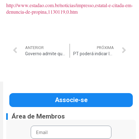
http://www.estadao.com.br/noticias/impresso,estatal-e-citada-em-
denuncia-de-propina,1130119,0.htm
ANTERIOR
PRÓXIMA
Governo admite que pode faltar energia
PT poderá indicar Ideli para o TCU
Associe-se
Área de Membros