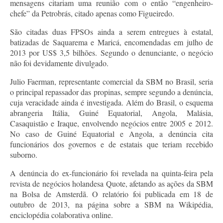
mensagens citariam uma reunião com o então “engenheiro-
chefe” da Petrobrás, citado apenas como Figueiredo.
São citadas duas FPSOs ainda a serem entregues à estatal,
batizadas de Saquarema e Maricá, encomendadas em julho de
2013 por US$ 3,5 bilhões. Segundo o denunciante, o negócio
não foi devidamente divulgado.
Julio Faerman, representante comercial da SBM no Brasil, seria
o principal repassador das propinas, sempre segundo a denúncia,
cuja veracidade ainda é investigada. Além do Brasil, o esquema
abrangeria Itália, Guiné Equatorial, Angola, Malásia,
Casaquistão e Iraque, envolvendo negócios entre 2005 e 2012.
No caso de Guiné Equatorial e Angola, a denúncia cita
funcionários dos governos e de estatais que teriam recebido
suborno.
A denúncia do ex-funcionário foi revelada na quinta-feira pela
revista de negócios holandesa Quote, afetando as ações da SBM
na Bolsa de Amsterdã. O relatório foi publicada em 18 de
outubro de 2013, na página sobre a SBM na Wikipédia,
enciclopédia colaborativa online.