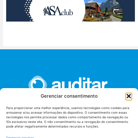
Gerenciar consentimento
Para proporcionar uma melhor experiência, usamos tecnologias como cookies para
armazenar e/ou acessar informações do dispositivo. O consentimento com essas
União dos Auditores Federais de Controle Externo -
tecnologias nos permite processar dados como comportamento da navegação ou
AUDITAR
IDs exclusivos neste site. O não consentimento ou a revogação do consentimento
pode afetar negativamente determinados recursos e funções.
Setor de Administração Federal Sul (SAF/Sul), Qd. 04, Lt. 01
Edifício Anexo II
Gerenciar serviços