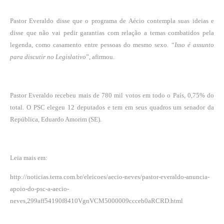
Pastor Everaldo disse que o programa de Aécio contempla suas ideias e
disse que não vai pedir garantias com relação a temas combatidos pela
legenda, como casamento entre pessoas do mesmo sexo. “
Isso é assunto
para discutir no Legislativo
”, afirmou.
Pastor Everaldo recebeu mais de 780 mil votos em todo o País, 0,75% do
total. O PSC elegeu 12 deputados e tem em seus quadros um senador da
República, Eduardo Amorim (SE).
Leia mais em:
http://noticias.terra.com.br/eleicoes/aecio-neves/pastor-everaldo-anuncia-
apoio-do-psc-a-aecio-
neves,299aff54190f8410VgnVCM5000009ccceb0aRCRD.html