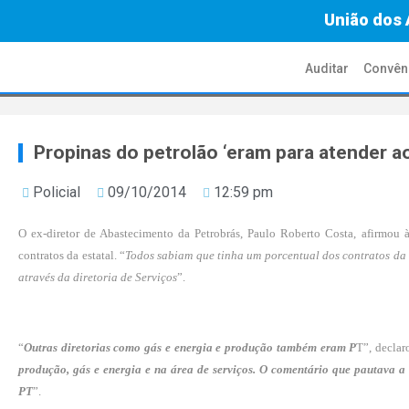
União dos 
Auditar
Convên
Propinas do petrolão ‘eram para atender a
Policial
09/10/2014
12:59 pm
O ex-diretor de Abastecimento da Petrobrás, Paulo Roberto Costa, afirmou 
contratos da estatal. “
Todos sabiam que tinha um porcentual dos contratos da
através da diretoria de Serviços
”.
“
Outras diretorias como gás e energia e produção também eram P
T”, declar
produção, gás e energia e na área de serviços. O comentário que pautava 
PT
”.