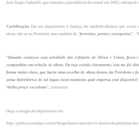
José Sergio Gabrielli, que assumiu a presidência da estatal em 2005, sabiam de 
Cartelização.
Em seu depoimento à Justiça, ele também afirmou que existe um
obras, não só na Petrobrás, mas também de “
ferrovias, portos e aeroportos
”. ”
“
Quando começou essa atividade (da refinaria de Abreu e Lima), ficou cl
companhias em relação às obras. Ou seja existia claramente, isso me foi di
forma muito clara, que havia uma escolha de obras dentro da Petrobrás e fo
usina hidrelétrica de tal lugar, nesse momento qual empresa está disponíve
‘dellta preço’ excedente
”, continuou.
Ouça a íntegra do depoimento em:
http://politica.estadao.com.br/blogs/fausto-macedo/ex-diretor-da-petrobras-diz