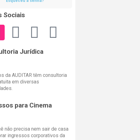
Esqueceu a senha?
 Sociais
ltoria Jurídica
s da AUDITAR têm consultoria
ratuita em diversas
dades.
ssos para Cinema
cê não precisa nem sair de casa
rar ingressos corporativos da