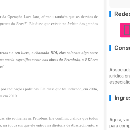
Redes
or da Operação Lava Jato, afirmou também que os desvios de
presas do Brasil
”. Ele disse que existia no âmbito das grandes
Consu
iretos e o seu lucro, o chamado BDI, elas colocam algo entre
contecia especificamente nas obras da Petrobrás, o BDI era
os
”.
Associado
jurídica g
especiali
por indicações políticas. Ele disse que foi indicado, em 2004,
eu em 2010.
Ingre
as são rotineiras na Petrobrás. Ele confirmou ainda que todos
Agora, vo
a, na época em que ele entrou na diretoria de Abastecimento, e
para comp