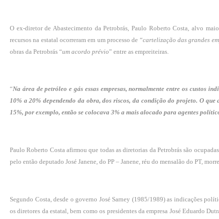
O ex-diretor de Abastecimento da Petrobrás, Paulo Roberto Costa, alvo mai
recursos na estatal ocorreram em um processo de “
cartelização das grandes em
obras da Petrobrás “
um acordo prévio
” entre as empreiteiras.
“
Na área de petróleo e gás essas empresas, normalmente entre os custos ind
10% a 20% dependendo da obra, dos riscos, da condição do projeto. O que a
15%, por exemplo, então se colocava 3% a mais alocado para agentes polític
Paulo Roberto Costa afirmou que todas as diretorias da Petrobrás são ocupadas 
pelo então deputado José Janene, do PP – Janene, réu do mensalão do PT, morr
Segundo Costa, desde o governo José Sarney (1985/1989) as indicações polític
os diretores da estatal, bem como os presidentes da empresa José Eduardo Dutr