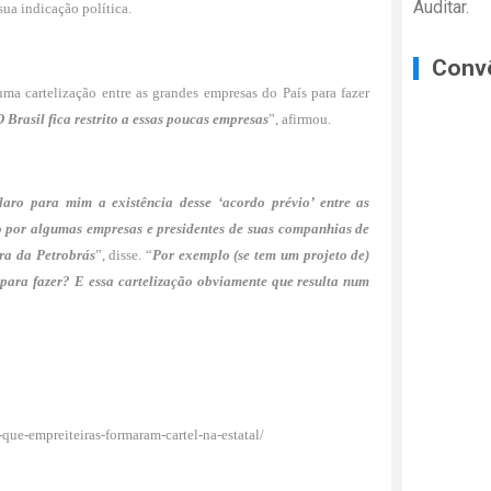
Auditar.
sua indicação política.
Conv
a cartelização entre as grandes empresas do País para fazer
O Brasil fica restrito a essas poucas empresas
”, afirmou.
aro para mim a existência desse ‘acordo prévio’ entre as
to por algumas empresas e presidentes de suas companhias de
ra da Petrobrás
”, disse. “
Por exemplo (se tem um projeto de)
l para fazer? E essa cartelização obviamente que resulta num
-que-empreiteiras-formaram-cartel-na-estatal/