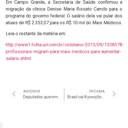
Em Campo Grande, a Secretaria de Saúde confirmou a
migração da clínica Denise Maria Rissato Camilo para o
programa do governo federal. O salário dela vai pular dos
atuais de R$ 2.353,07 para os R$ 10 mil do Mais Médicos.
Leia o restante da matéria em:
http://www1.folha.uol.com.br/cotidiano/2013/09/1338378-
profissionais-migram-para-mais-medicos-para-aumentar-
salario.shtml
ANTERIOR
PRÓXIMA
Deputados querem colocar em votação contas federais
Brasil cai 8 posições em ranking de produtividade