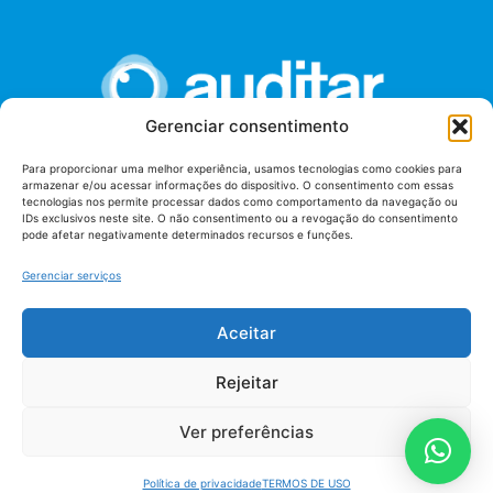
Gerenciar consentimento
Para proporcionar uma melhor experiência, usamos tecnologias como cookies para
armazenar e/ou acessar informações do dispositivo. O consentimento com essas
União dos Auditores Federais de Controle Externo -
tecnologias nos permite processar dados como comportamento da navegação ou
AUDITAR
IDs exclusivos neste site. O não consentimento ou a revogação do consentimento
pode afetar negativamente determinados recursos e funções.
Setor de Administração Federal Sul (SAF/Sul), Qd. 04, Lt. 01
Edifício Anexo II
Gerenciar serviços
Tribunal de Contas da União (TCU), Subsolo, Sala S04
Telefone: (61)3527-7292
Aceitar
Política de
Termos de uso
privacidade
Rejeitar
Ver preferências
Política de privacidade
TERMOS DE USO