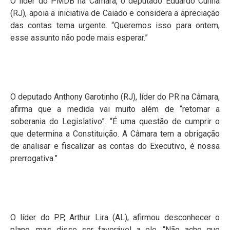
O líder do PMDB na Câmara, o deputado Eduardo Cunha
(RJ), apoia a iniciativa de Caiado e considera a apreciação
das contas tema urgente. “Queremos isso para ontem,
esse assunto não pode mais esperar.”
O deputado Anthony Garotinho (RJ), líder do PR na Câmara,
afirma que a medida vai muito além de “retomar a
soberania do Legislativo”. “É uma questão de cumprir o
que determina a Constituição. A Câmara tem a obrigação
de analisar e fiscalizar as contas do Executivo, é nossa
prerrogativa.”
O líder do PP, Arthur Lira (AL), afirmou desconhecer o
plano, mas disse ser favorável a ele. “Não acho que