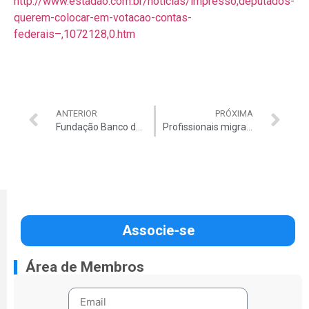
http://www.estadao.com.br/noticias/impresso,deputados-
querem-colocar-em-votacao-contas-
federais–,1072128,0.htm
ANTERIOR
PRÓXIMA
Fundação Banco do Brasil dá R$ 36 milhões a ONGs ligadas ao PT
Profissionais migram para Mais Médicos para aumentar salário
Associe-se
Área de Membros