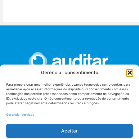
Gerenciar consentimento
Para proporcionar uma melhor experiência, usamos tecnologias como cookies para
armazenar e/ou acessar informações do dispositivo. O consentimento com essas
União dos Auditores Federais de Controle Externo -
tecnologias nos permite processar dados como comportamento da navegação ou
AUDITAR
IDs exclusivos neste site. O não consentimento ou a revogação do consentimento
pode afetar negativamente determinados recursos e funções.
Setor de Administração Federal Sul (SAF/Sul), Qd. 04, Lt. 01
Edifício Anexo II
Gerenciar serviços
Tribunal de Contas da União (TCU), Subsolo, Sala S04
Telefone: (61)3527-7292
Aceitar
Política de
Termos de uso