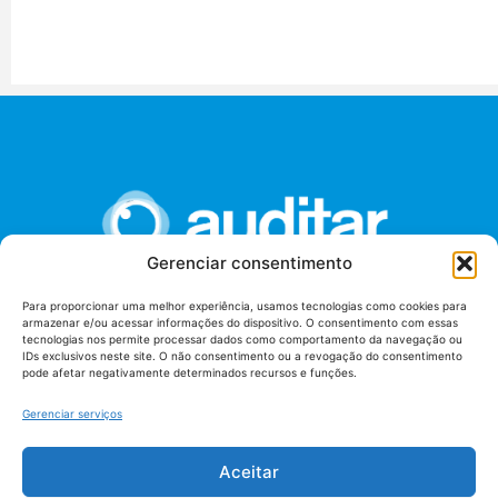
Gerenciar consentimento
Para proporcionar uma melhor experiência, usamos tecnologias como cookies para
armazenar e/ou acessar informações do dispositivo. O consentimento com essas
União dos Auditores Federais de Controle Externo -
tecnologias nos permite processar dados como comportamento da navegação ou
AUDITAR
IDs exclusivos neste site. O não consentimento ou a revogação do consentimento
pode afetar negativamente determinados recursos e funções.
Setor de Administração Federal Sul (SAF/Sul), Qd. 04, Lt. 01
Edifício Anexo II
Gerenciar serviços
Tribunal de Contas da União (TCU), Subsolo, Sala S04
Telefone: (61)3527-7292
Aceitar
Política de
Termos de uso