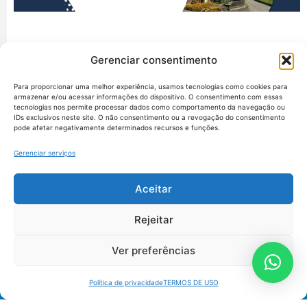
Gerenciar consentimento
Para proporcionar uma melhor experiência, usamos tecnologias como cookies para
armazenar e/ou acessar informações do dispositivo. O consentimento com essas
tecnologias nos permite processar dados como comportamento da navegação ou
IDs exclusivos neste site. O não consentimento ou a revogação do consentimento
pode afetar negativamente determinados recursos e funções.
Gerenciar serviços
Aceitar
União dos Auditores Federais de Controle Externo -
Rejeitar
AUDITAR
Setor de Administração Federal Sul (SAF/Sul), Qd. 04, Lt. 01
Ver preferências
Edifício Anexo II
Tribunal de Contas da União (TCU), Subsolo, Sala S04
Política de privacidade
TERMOS DE USO
Telefone: (61)3527-7292