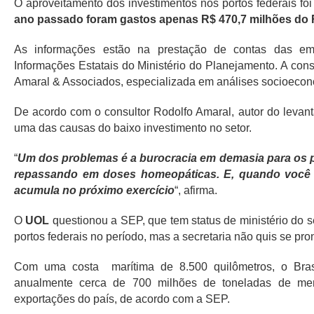
O aproveitamento dos investimentos nos portos federais fo
ano passado foram gastos apenas R$ 470,7 milhões do R
As informações estão na prestação de contas das emp
Informações Estatais do Ministério do Planejamento. A conso
Amaral & Associados, especializada em análises socioeconô
De acordo com o consultor Rodolfo Amaral, autor do levant
uma das causas do baixo investimento no setor.
“
Um dos problemas é a burocracia em demasia para os p
repassando em doses homeopáticas. E, quando você n
acumula no próximo exercício
“, afirma.
O
UOL
questionou a SEP, que tem status de ministério do se
portos federais no período, mas a secretaria não quis se pro
Com uma costa marítima de 8.500 quilômetros, o Brasi
anualmente cerca de 700 milhões de toneladas de me
exportações do país, de acordo com a SEP.