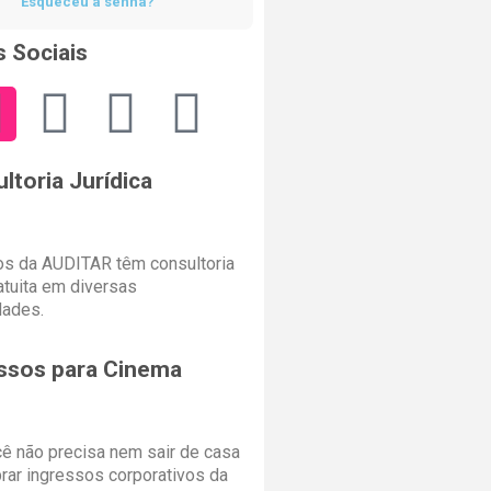
Esqueceu a senha?
 Sociais
ltoria Jurídica
s da AUDITAR têm consultoria
ratuita em diversas
dades.
ssos para Cinema
cê não precisa nem sair de casa
rar ingressos corporativos da