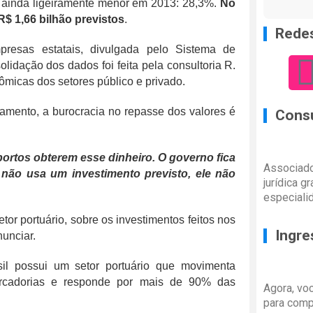
i ainda ligeiramente menor em 2013: 28,3%.
No
$ 1,66 bilhão previstos
.
Redes
resas estatais, divulgada pelo Sistema de
lidação dos dados foi feita pela consultoria R.
micas dos setores público e privado.
amento, a burocracia no repasse dos valores é
Consu
ortos obterem esse dinheiro. O governo fica
Associado
ão usa um investimento previsto, ele não
jurídica g
especiali
tor portuário, sobre os investimentos feitos nos
Ingre
nunciar.
l possui um setor portuário que movimenta
rcadorias e responde por mais de 90% das
Agora, vo
para comp