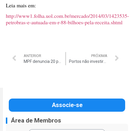
Leia mais em:
http://www1.folha.uol.com.br/mercado/2014/03/1423535-
petrobras-e-autuada-em-r-88-bilhoes-pela-receita.shtml
ANTERIOR
PRÓXIMA
MPF denuncia 20 por fraudes na Câmara
Portos não investiram 71,5% das verbas
Associe-se
Área de Membros