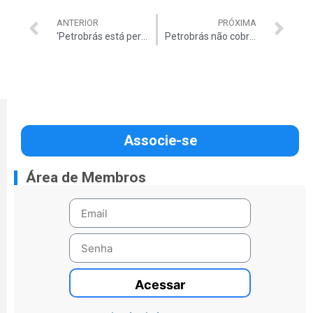
ANTERIOR
PRÓXIMA
‘Petrobrás está perdendo credibilidade’, diz Nardes
Petrobrás não cobrou ‘calote’ dado pela PDVSA
Associe-se
Área de Membros
Acessar