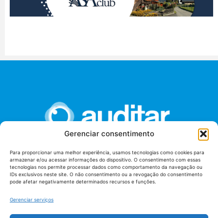
Gerenciar consentimento
Para proporcionar uma melhor experiência, usamos tecnologias como cookies para
armazenar e/ou acessar informações do dispositivo. O consentimento com essas
União dos Auditores Federais de Controle Externo -
tecnologias nos permite processar dados como comportamento da navegação ou
AUDITAR
IDs exclusivos neste site. O não consentimento ou a revogação do consentimento
pode afetar negativamente determinados recursos e funções.
Setor de Administração Federal Sul (SAF/Sul), Qd. 04, Lt. 01
Edifício Anexo II
Gerenciar serviços
Tribunal de Contas da União (TCU), Subsolo, Sala S04
Telefone: (61)3527-7292