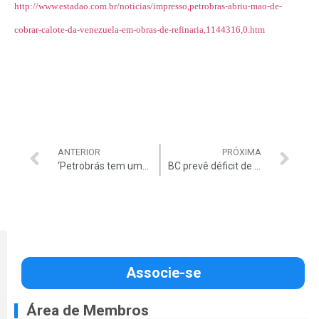
http://www.estadao.com.br/noticias/impresso,petrobras-abriu-mao-de-
cobrar-calote-da-venezuela-em-obras-de-refinaria,1144316,0.htm
ANTERIOR
PRÓXIMA
‘Petrobrás tem uma gestão temerária’
BC prevê déficit de R$ 80 bi em conta corrente
Associe-se
Área de Membros