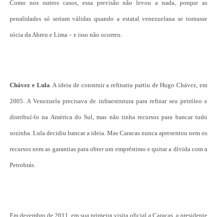
Como nos outros casos, essa previsão não levou a nada, porque as
penalidades só seriam válidas quando a estatal venezuelana se tornasse
sócia da Abreu e Lima – e isso não ocorreu.
Chávez e Lula
. A ideia de construir a refinaria partiu de Hugo Chávez, em
2005. A Venezuela precisava de infraestrutura para refinar seu petróleo e
distribuí-lo na América do Sul, mas não tinha recursos para bancar tudo
sozinha. Lula decidiu bancar a ideia. Mas Caracas nunca apresentou nem os
recursos nem as garantias para obter um empréstimo e quitar a dívida com a
Petrobrás.
Em dezembro de 2011, em sua primeira visita oficial a Caracas, a presidente